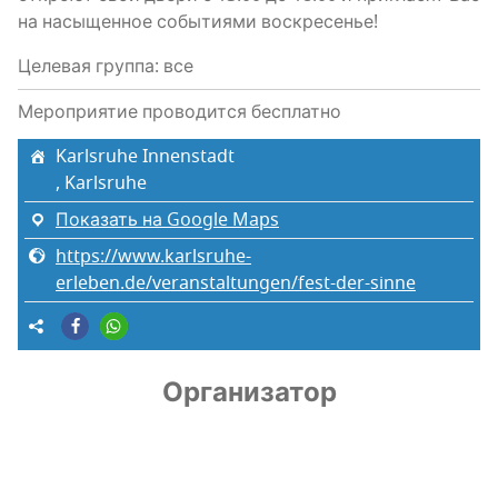
на насы­щен­ное собы­ти­я­ми воскресенье!
Целевая группа: все
Мероприятие проводится бесплатно
Karlsruhe Innenstadt
, Karlsruhe
Показать на Google Maps
https://www.karlsruhe-
erleben.de/veranstaltungen/fest-der-sinne
Организатор