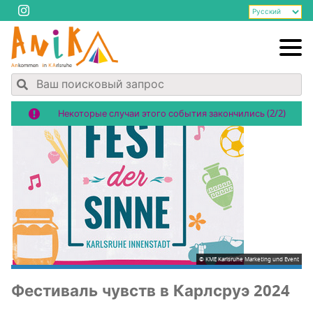
Некоторые случаи этого события закончились (2/2)
© KME Karlsruhe Marketing und Event
Фести­валь чувств в Карлсруэ 2024