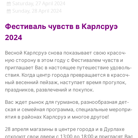
Saturday, 27 April 2024
Sunday, 28 April 2024
Фести­валь чувств в Карлсруэ
2024
Вес­ной Карлсруэ сно­ва пока­зы­ва­ет свою кра­соч­
ную сто­ро­ну в этом году с Фести­ва­лем чувств и
при­гла­ша­ет Вас в насто­я­щее путе­ше­ствие удо­воль­
ствия. Когда центр горо­да пре­вра­ща­ет­ся в кра­соч­
ный весен­ний пей­заж, насту­па­ет вре­мя про­гу­лок,
празд­ни­ков, раз­вле­че­ний и покупок.
Вас ждет рынок для гур­ма­нов, раз­но­об­раз­ная дет­
ская и семей­ная про­грам­ма, спе­ци­аль­ные меро­при­
я­тия в рай­о­нах Карлсруэ и мно­гое другое!
28 апре­ля мага­зи­ны в цен­тре горо­да и в Дур­ла­хе
откро­ют свои две­ри с 13:00 до 18:00 и при­гла­сят Вас