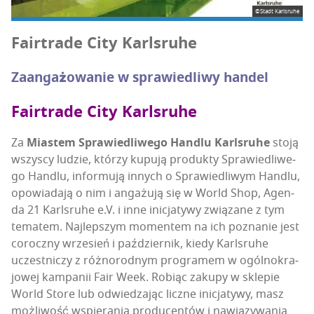
©Stadt Karlsruhe
Fair­tra­de City Karlsruhe
Zaan­ga­żo­wa­nie w spra­wie­dli­wy handel
Fair­tra­de City Karlsruhe
Za
Mia­stem Spra­wie­dli­we­go Han­dlu Karls­ru­he
sto­ją
wszy­scy ludzie, któ­rzy kupu­ją pro­duk­ty Spra­wie­dli­we­
go Han­dlu, infor­mu­ją innych o Spra­wie­dli­wym Han­dlu,
opo­wia­da­ją o nim i anga­żu­ją się w World Shop, Agen­
da 21 Karls­ru­he e.V. i inne ini­cja­ty­wy zwią­za­ne z tym
tema­tem. Naj­lep­szym momen­tem na ich pozna­nie jest
corocz­ny wrze­sień i paź­dzier­nik, kie­dy Karls­ru­he
uczest­ni­czy z róż­no­rod­nym pro­gra­mem w ogól­no­kra­
jo­wej kam­pa­nii Fair Week. Robiąc zaku­py w skle­pie
World Sto­re lub odwie­dza­jąc licz­ne ini­cja­ty­wy, masz
moż­li­wość wspie­ra­nia pro­du­cen­tów i nawią­zy­wa­nia