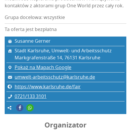
kon­tak­tów z akto­ra­mi grup One World przez cały rok.
Grupa docelowa: wszystkie
Ta oferta jest bezpłatna
Susan­ne Gerner
Stadt Karls­ru­he, Umwelt- und Arbeitsschutz
Mark­gra­fen­stra­ße 14, 76131 Karls­ru­he
Pokaż na Mapach Google
umwelt-arbeitsschutz@karlsruhe.de
https://www.karlsruhe.de/fair
0721/133 3101
Organizator