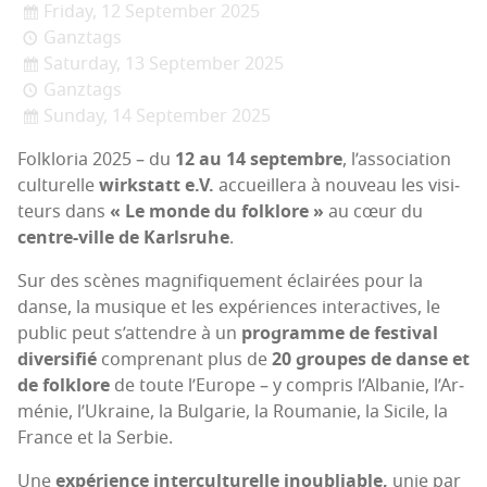
Friday, 12 September 2025
Ganztags
Saturday, 13 September 2025
Ganztags
Sunday, 14 September 2025
Folk­lo­ria 2025 – du
12 au 14 sep­tembre
, l’as­so­cia­tion
cultu­relle
wirks­tatt e.V.
accueille­ra à nou­veau les visi­
teurs dans
« Le monde du folk­lore »
au cœur du
centre-ville de Karls­ruhe
.
Sur des scènes magni­fi­que­ment éclai­rées pour la
danse, la musique et les expé­riences inter­ac­tives, le
public peut s’at­tendre à un
pro­gramme de fes­ti­val
diver­si­fié
com­pre­nant plus de
20 groupes de danse et
de folk­lore
de toute l’Eu­rope – y com­pris l’Al­ba­nie, l’Ar­
mé­nie, l’U­kraine, la Bul­ga­rie, la Rou­ma­nie, la Sicile, la
France et la Serbie.
Une
expé­rience inter­cul­tu­relle inou­bliable,
unie par