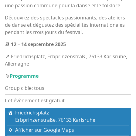
une pas­sion com­mune pour la danse et le folklore.
Décou­vrez des spec­tacles pas­sion­nants, des ate­liers
de danse et dégus­tez des spé­cia­li­tés inter­na­tio­nales
pen­dant les trois jours du festival.
📆
12 – 14 sep­tembre 2025
📍 Frie­drichs­platz, Erb­prin­zens­traß , 76133 Karls­ruhe,
Allemagne
📎
Pro­gramme
Group cible: tous
Cet évènement est gratuit
Frie­drichs­platz
Erb­prin­zens­traße, 76133 Karls­ruhe
Afficher sur Google Maps