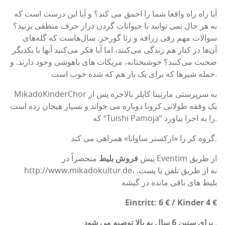
آیا راه راه واقعا شما را احمق می کند؟ و آیا این درست است که
به هر حال نمی توانید با حیوانات گردن دراز حرف منطقی بزنید؟
سوالات مهم رفی زرافه و زئا گورخر. سال‌هاست که گله‌های
آن‌ها در کنار هم زندگی می‌کنند، اما آیا فکر می‌کنید آنها با یکدیگر
صحبت می‌کنند؟ خوشبختانه، مریکات های باهوشی وجود دارند. و
حمله شیرها که برای یک بار هم که شده خوب است.
MikadoKinderChor به سرپرستی مارتینا کاپلر بالاخره پس از
یک وقفه طولانی کرونا دوباره می خواند و بسیار هیجان زده است
که “Tuishi Pamoja” را به اجرا بیاورد.
گروه کر را «ارکستر ساوانا» همراهی می کند.
پیش
فروش بلیط
منحصراً در Eventim از طریق
http://www.mikadokultur.de، نه از طریق تلفن یا پست.
بلیط های باقی مانده در گیشه
Eintritt: 6 € / Kinder 4 €
.
برای سنین 6 سال به بالا توصیه می شود