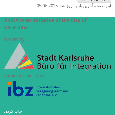
این صفحه آخرین بار به روز شد: 2025-06-05
AniKA is an initiative of the City of
Karlsruhe
Funded by
Administrative Office
چاپ کردن