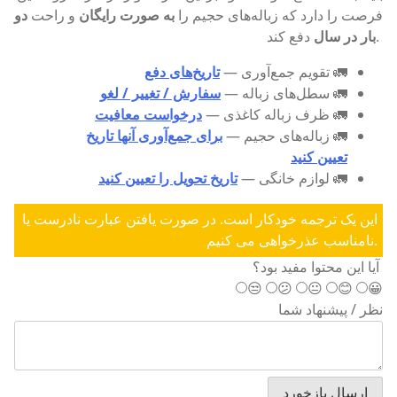
فرصت را دارد که زباله‌های حجیم را
به صورت رایگان
و راحت
دو
دفع کند.
بار در سال
🚛 تقویم جمع‌آوری —
تاریخ‌های دفع
🚛 سطل‌های زباله —
سفارش / تغییر / لغو
🚛 ظرف زباله کاغذی —
درخواست معافیت
🚛 زباله‌های حجیم —
برای جمع‌آوری آنها تاریخ
تعیین کنید
🚛 لوازم خانگی —
تاریخ تحویل را تعیین کنید
این یک ترجمه خودکار است. در صورت یافتن عبارت نادرست یا
نامناسب عذرخواهی می کنیم.
آیا این محتوا مفید بود؟
😒
😕
😐
😊
😀
نظر / پیشنهاد شما