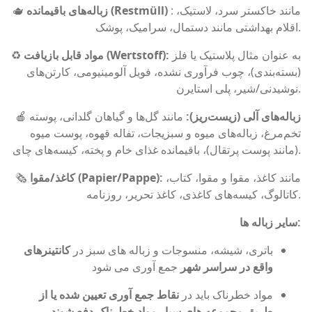
: مانند خاکستر سرد، لاستیک،
زباله‌های باقیمانده (Restmüll)
🫖
اقلام بهداشتی مانند دستمال، سرامیک، پوشک.
به عنوان مثال پلاستیک یا فلز
مواد قابل بازیافت (Wertstoff):
♻
(بسته‌بندی)، چوب فرآوری نشده، فویل آلومینیومی، کارتن‌های
نوشیدنی/شیر، پلی استایرن.
زباله‌های آلی (زیست‌ریز):
مانند گل‌ها و گیاهان گلدانی، پوسته
🍎
تخم‌مرغ، زباله‌های میوه و سبزیجات، تفاله قهوه، پوست میوه
(مانند پوست پرتقال)، باقیمانده غذای خام و پخته، کیسه‌های چای.
مانند کاغذ، مقوا و مقوا، کتاب،
کاغذ/مقوا (Papier/Pappe):
🗞
کاتالوگ، کیسه‌های کاغذی، کاغذ تحریر، روزنامه.
سایر زباله ها:
باتری، شیشه، منسوجات و زباله های سبز در
کانتینرهای
واقع در سراسر شهر
جمع آوری می شود
مواد خطرناک باید در
نقاط جمع آوری تعیین شده یا از