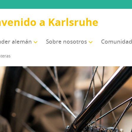
nvenido a Karlsruhe
­der alemán
Sobre noso­tros
Comu­ni­da­
onteras