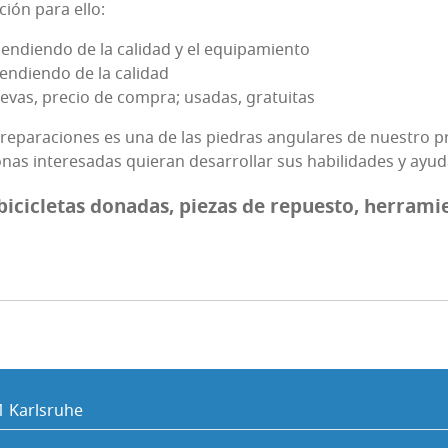
ción para ello:
pen­dien­do de la cali­dad y el equipamiento
n­dien­do de la calidad
e­vas, pre­cio de com­pra; usa­das, gratuitas
las repa­ra­cio­nes es una de las pie­dras angu­la­res de nues­tro 
as intere­sa­das quie­ran desa­rro­llar sus habi­li­da­des y ayu­
ici­cle­tas dona­das, pie­zas de repues­to, herra­mi
1 Karls­ruhe