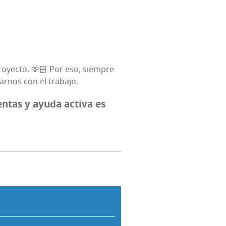
pro­yec­to. 🫶🏻 Por eso, siem­pre
dar­nos con el trabajo.
en­tas
y ayu­da acti­va es