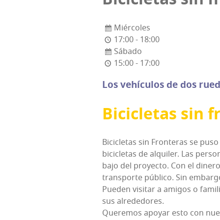
Miércoles
17:00 - 18:00
Sábado
15:00 - 17:00
Los vehícu­los de dos rue­d
Bici­cle­tas sin 
Bici­cle­tas sin Fron­te­ras se pu
bici­cle­tas de alqui­ler. Las per­s
ba­jo del pro­yec­to. Con el dine­r
trans­por­te públi­co. Sin embar­go,
Pue­den visi­tar a ami­gos o fami­li
sus alrededores.
Que­re­mos apo­yar esto con nues­tr