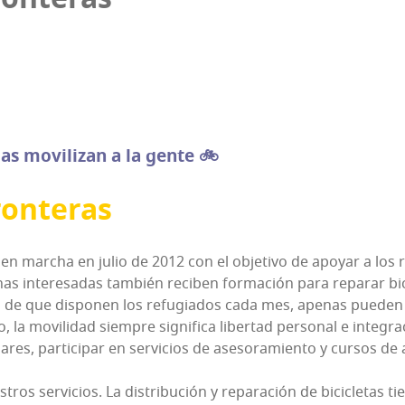
as movi­li­zan a la gente 🚲
fronteras
so en mar­cha en julio de 2012 con el obje­ti­vo de apo­yar a los
o­nas intere­sa­das tam­bién reci­ben for­ma­ción para repa­rar bic
o de que dis­po­nen los refu­gia­dos cada mes, ape­nas pue­den per­
 la movi­li­dad siem­pre sig­ni­fi­ca liber­tad per­so­nal e integra
a­res, par­ti­ci­par en ser­vi­cios de ase­so­ra­mien­to y cur­sos d
os ser­vi­cios. La dis­tri­bu­ción y repa­ra­ción de bici­cle­tas