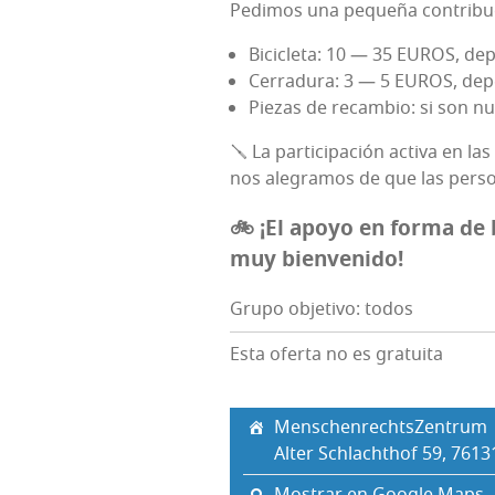
Pedi­mos una peque­ña con­tri­bu­
Bici­cle­ta: 10 — 35 EUROS, de
Cerra­du­ra: 3 — 5 EUROS, depe
Pie­zas de recam­bio: si son nu
🪛 La par­ti­ci­pa­ción acti­va en 
nos ale­gra­mos de que las per­so­n
🚲 ¡El apo­yo
en for­ma de b
muy bienvenido!
Grupo objetivo: todos
Esta oferta no es gratuita
Mens­chen­rechts­Zen­trum
Alter Schlachthof 59, 7613
Mostrar en Google Maps