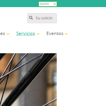
des
Ser­vi­cios
Even­tos