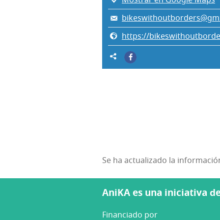
bikeswithoutborders@gm
https://bikeswithoutbord
Se ha actualizado la informaci
AniKA es una iniciativa 
Financiado por