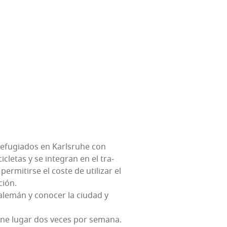
 refu­gia­dos en Karls­ruhe con
i­cle­tas y se inte­gran en el tra­
mi­tir­se el cos­te de uti­li­zar el
ción.
e ale­mán y cono­cer la ciu­dad y
 tie­ne lugar dos veces por sema­na.