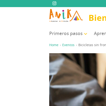
Bie
Pri­me­ros pasos
Apren
Home
Eventos
Bici­cle­tas sin fr