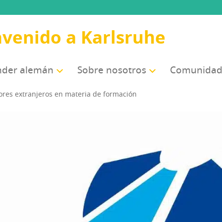
nvenido a Karlsruhe
­der alemán
Sobre noso­tros
Comu­ni­da­
do­res extran­je­ros en mate­ria de formación