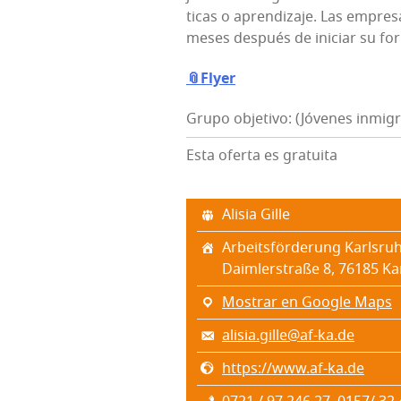
ti­cas o apren­di­za­je. Las empre­
meses des­pués de ini­ciar su f
📎Flyer
Grupo objetivo: (Jóvenes inmig
Esta oferta es gratuita
Ali­sia Gille
Arbeits­för­de­rung Karls­
Daim­lers­traße 8, 76185 Ka
Mostrar en Google Maps
alisia.gille@af-ka.de
https://www.af-ka.de