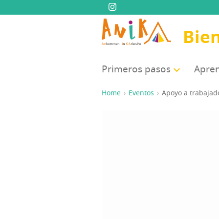
Bie
Pri­me­ros pasos
Apren
Home
Eventos
Apo­yo a tra­ba­ja­