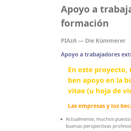
Apo­yo a tra­ba­j
formación
PIA­zA
— Die Kümmerer
Apo­yo a tra­ba­ja­do­res e
En este pro­yec­to, 
ben apo­yo en la bú
vitae (u hoja de vid
Las empre­sas y los beca
Actual­men­te, muchos pues­tos d
bue­nas pers­pec­ti­vas profesi