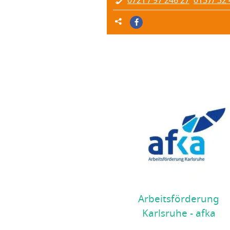
0721 / 97 246 27
0157/ 32
Arbeitsförderung
Karlsruhe - afka