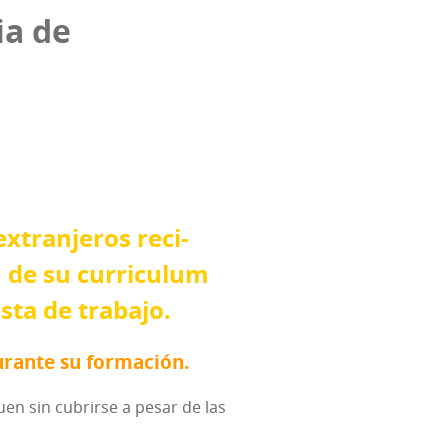
ria de
extran­je­ros reci­
 de su curri­cu­lum
is­ta de trabajo.
duran­te su formación.
iguen sin cubrir­se a pesar de las