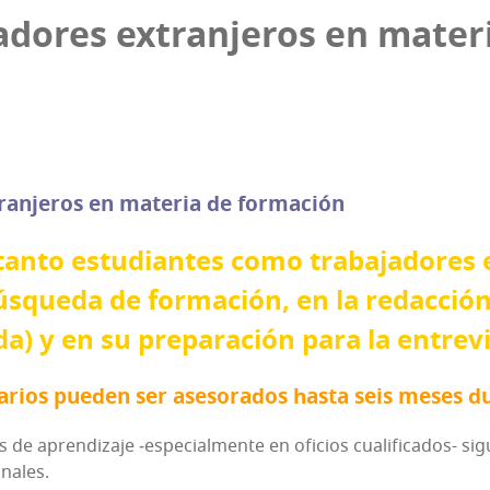
a­do­res extran­je­ros en mate­
xtran­je­ros en mate­ria de formación
tan­to estu­dian­tes como tra­ba­ja­do­res 
s­que­da de for­ma­ción, en la redac­ción
a) y en su pre­pa­ra­ción para la entre­v
­rios pue­den ser ase­so­ra­dos has­ta seis meses 
e apren­di­za­je ‑espe­cial­men­te en ofi­cios cua­li­fi­ca­dos- s
onales.