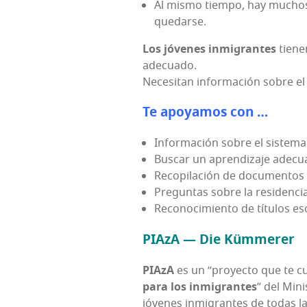
Al mis­mo tiem­po, hay muchos 
quedarse.
Los jóve­nes inmi­gran­tes
tie­ne
adecuado.
Nece­si­tan infor­ma­ción sobre el
Te apo­ya­mos con …
Infor­ma­ción sobre el sis­te­m
Bus­car un apren­di­za­je adec
Reco­pi­la­ción de docu­men­tos d
Pre­gun­tas sobre la resi­den­c
Reco­no­ci­mien­to de títu­los e
PIA­zA
— Die Kümmerer
PIA­zA
es un “pro­yec­to que te cu
para los inmi­gran­tes
” del Mini
jóve­nes inmi­gran­tes de todas la