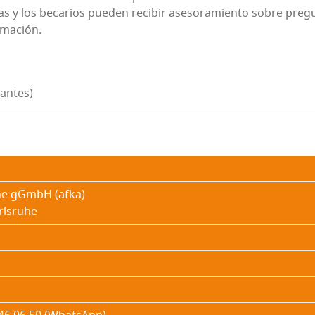
sas y los beca­rios pue­den reci­bir ase­so­ra­mien­to sobre pre­g
ormación.
rantes)
ruhe gGmbH (afka)
rls­ruhe