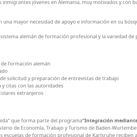
inmi­gran­tes jóve­nes en Ale­ma­nia, muy moti­va­dos y con bue
n una mayor nece­si­dad de apo­yo e infor­ma­ción en su bús­qu
 sis­te­ma ale­mán de for­ma­ción pro­fe­sio­nal y la varie­dad d
a de for­ma­ción alemán
uado
e soli­ci­tud y pre­pa­ra­ción de entre­vis­tas de trabajo
ia y citas con las autoridades
sco­la­res extranjeros
i­da” que for­ma par­te del pro­gra­ma
“Inte­gra­ción median­te
s­te­rio de Eco­no­mía, Tra­ba­jo y Turis­mo de Baden-Wur­tem­ber
s escue­las de for­ma­ción pro­fe­sio­nal de Karls­ruhe reci­ben