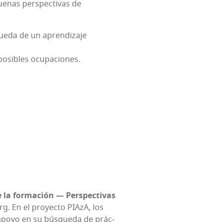
­nas pers­pec­ti­vas de
e­da de un apren­di­za­je
e posi­bles ocupaciones.
 la for­ma­ción — Pers­pec­ti­vas
g. En el pro­yec­to PIA­zA, los
 apo­yo en su bús­que­da de prác­