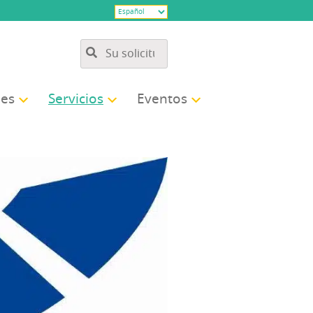
des
Ser­vi­cios
Even­tos