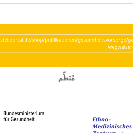
tellportal.de/shop/publikationen/gesundheitsvorsorge/ges
wegweiser
مُنَظِّم