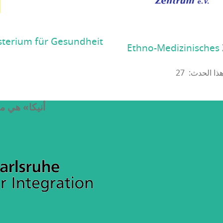
terium für Gesundheit
Ethno-Medizinisches 
«أنيكا» هي م