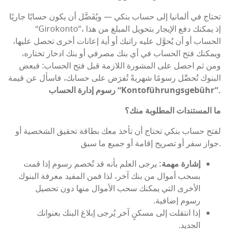
تحتاج في ألمانيا إلى حساب بنكي — ويُفَضَّل أن يكون حسابًا جاريًا
“Girokonto”، إذ يمكنك دفع الإيجار بتحويل المبلغ من هذا
الحساب أو أن يُحوَّل عليه راتبك أو أية إعانات أخرى تحصل عليها،
ويمكنك فتح الحساب في أي بنك مصرفي أو بنك ادخار تختاره،
ومن ثم احصل على المشورة اللازمة قبل فتح الحساب: فبعض
البنوك تُحصِّل رسومًا شهريةً تُفرَض على حسابك، فاسأل عن قيمة
”.
Kontoführungsgebühr
رسوم إدارة الحساب “
ما المستندات المطلوبة منك؟
لفتح حساب بنكي تحتاج أن تأخذ معك بطاقة تحقيق الشخصية أو
جواز سفر أو تصريح إقامة أو جميع ما سبق.
إشارة مهمة:
يرجى العلم بأنه قد تُخصم رسوم إذا قمت
بسحب أموال من بنك آخر، لذا فمن المفيد معرفة البنوك
الأخرى التي يمكنك سحب الأموال منها دون تحصيل
رسوم إضافية.
إذا انتقلت إلى مسكنٍ آخر يُرجى إبلاغ البنك بعنوانك
الجديد.