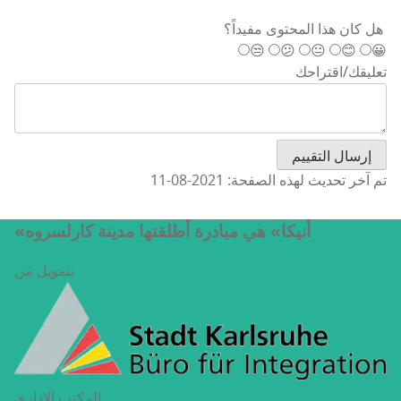
هل كان هذا المحتوى مفيداً؟
😒
😕
😐
😊
😀
تعليقك/اقتراحك
تم آخر تحديث لهذه الصفحة: 2021-08-11
«أنيكا» هي مبادرة أطلقتها مدينة كارلسروه
بتمويل من
المكتب الإداري