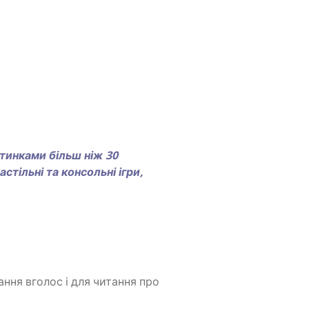
­тин­ка­ми більш ніж 30
стіль­ні та кон­соль­ні ігри,
­н­ня вго­лос і для чита­н­ня про