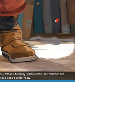
vie cartoons, full body, vibrant colors, soft shadows and
6e6b-43eb-8a6e-658af8f7eac2