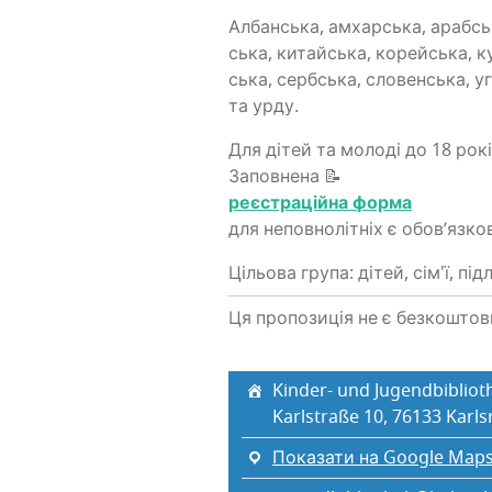
Албан­ська, амхар­ська, араб­ська
ська, китай­ська, корей­ська, ку
ська, серб­ська, сло­вен­ська, у
та урду.
Для дітей та моло­ді до 18 рок
Заповнена 📝
реє­стра­цій­на форма
для непов­но­лі­тніх є обо­в’яз­к
Цільова група: дітей, сім'ї, під
Ця пропозиція не є безкошто
Kinder- und Jugendbiblioth
Karlstraße 10, 76133 Karl
Показати на Google Map