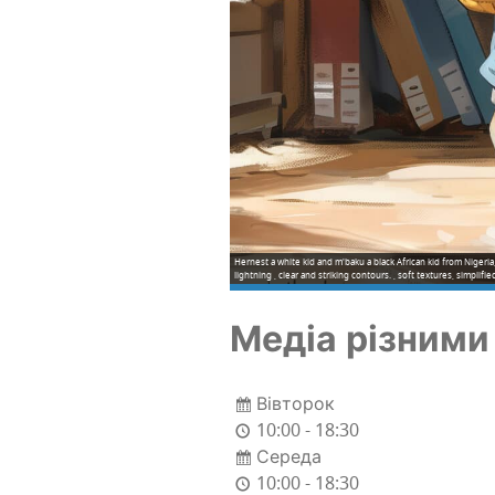
Hernest a white kid and m'baku a black African kid from Nigeria,
lightning , clear and striking contours. , soft textures, simpli
Медіа різни­ми
Вівторок
10:00 - 18:30
Середа
10:00 - 18:30