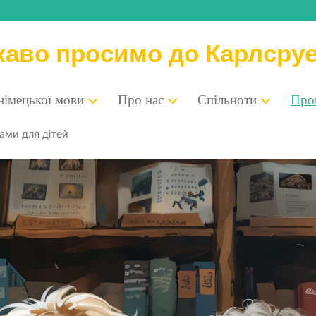
каво просимо до Карлсру
 німе­цької мови
Про нас
Спіль­но­ти
Про­п
а­ми для дітей