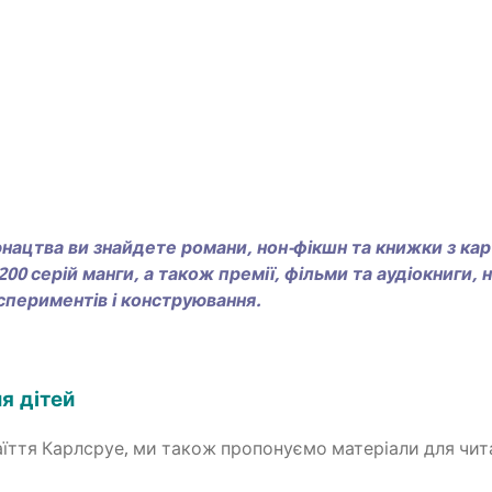
юна­цтва ви зна­йде­те рома­ни, нон-фікшн та книж­ки з кар
0 серій ман­ги, а також пре­мії, філь­ми та аудіо­кни­ги, на
­пе­ри­мен­тів і конструювання.
ля дітей
ї­т­тя Карл­сруе, ми також про­по­ну­є­мо мате­рі­а­ли для чита