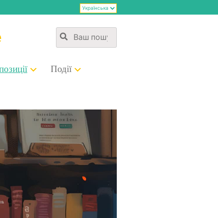
е
о­зи­ції
Події