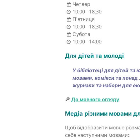
Четвер
10:00 - 18:30
П'ятниця
10:00 - 18:30
Субота
10:00 - 14:00
Для дітей та молоді
У бібліо­те­ці для дітей та 
мова­ми, комі­кси та понад 20
жур­на­ли та набо­ри для екс
🔎
До мов­но­го огляду
Медіа різни­ми мова­ми д
Щоб від­обра­зи­ти мов­не роз­ма­
себе насту­пни­ми мовами: