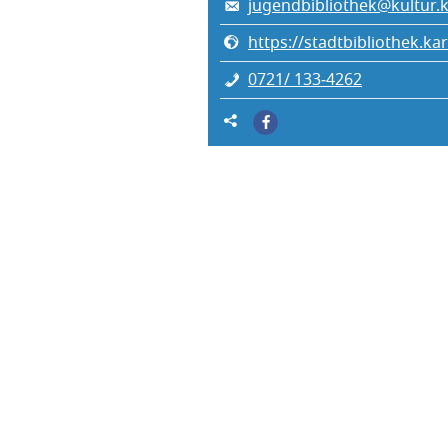
jugendbibliothek@kultur.k
https://stadtbibliothek.k
0721/ 133‑4262