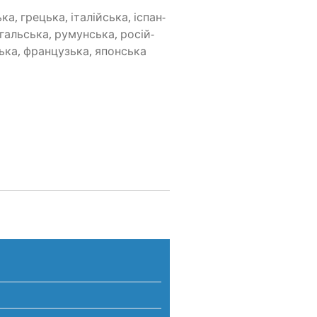
а, гре­цька, іта­лій­ська, іспан­
­галь­ська, румун­ська, росій­
ська, фран­цузь­ка, япон­ська