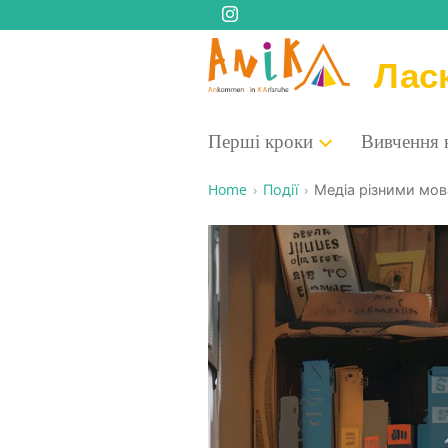
Лас
Пер­ші кроки
Вивче­н­ня
Home
Події
Медіа різни­ми мов