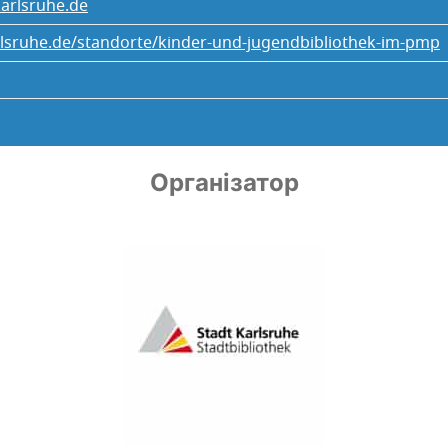
arlsruhe.de
arlsruhe.de/standorte/kinder-und-jugendbibliothek-im-pmp
Організатор