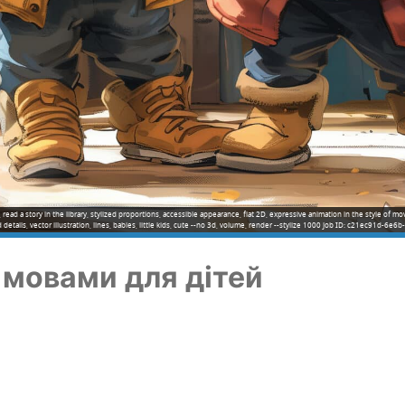
 read a story in the library, stylized proportions, accessible appearance, flat 2D, expressive animation in the style of mo
fied details, vector illustration, lines, babies, little kids, cute --no 3d, volume, render --stylize 1000 Job ID: c21ec91d-
 мова­ми для дітей