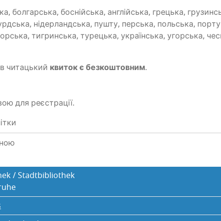
, бол­гар­ська, босній­ська, англій­ська, гре­цька, гру­зин­ськ
рд­ська, нідер­ланд­ська, пушту, пер­ська, поль­ська, пор­ту
гор­ська, тигрин­ська, туре­цька, укра­їн­ська, угор­ська, че
ів чита­цький
кви­ток є без­ко­штов­ним
.
о­вою для реєстрації.
літки
вною
ek / Stadtbibliothek
sruhe
s