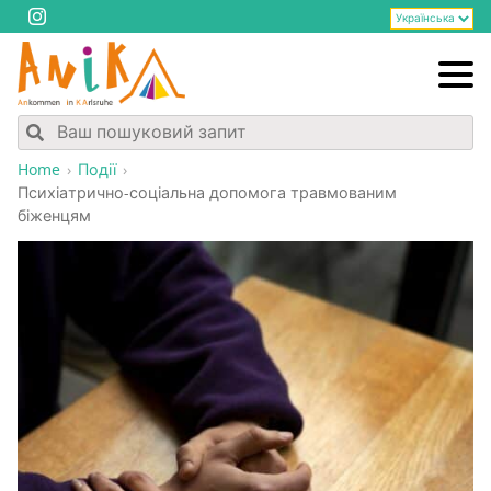
Home
Події
Пси­хі­а­три­чно-соці­аль­на допо­мо­га трав­мо­ва­ним
біженцям