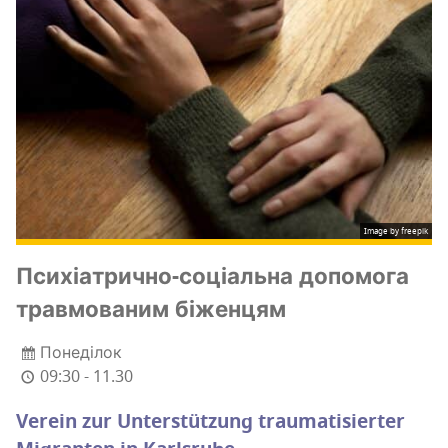
Image by freepik
Пси­хі­а­три­чно-соці­аль­на допо­мо­га
трав­мо­ва­ним біженцям
Понеділок
09:30 - 11.30
Verein zur Unterstützung traumatisierter