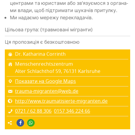
цен­тра­ми та юри­ста­ми або зв’я­зу­є­мо­ся з орга­на­
ми вла­ди, щоб під­три­ма­ти шука­чів притулку.
Ми нада­є­мо мере­жу перекладачів.
Цільова група: (травмовані мігранти)
Ця пропозиція є безкоштовною
Dr. Katharina Corrinth
Menschenrechtszentrum
Alter Schlachthof 59, 76131 Karlsruhe
Показати на Google Maps
trauma-migranten@web.de
http://www.traumatisierte-migranten.de
0721 / 62 88 306
0157 346 224 66