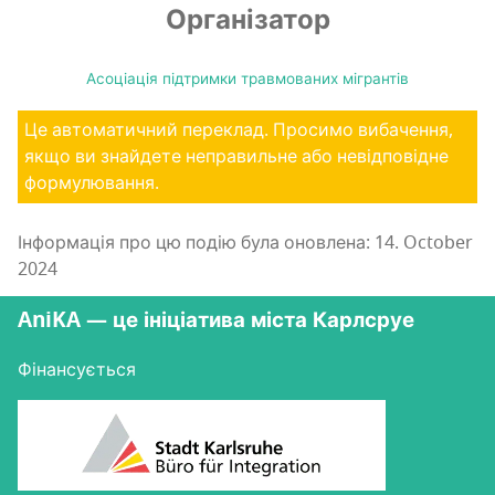
Організатор
Асоціація підтримки травмованих мігрантів
Це автоматичний переклад. Просимо вибачення,
якщо ви знайдете неправильне або невідповідне
формулювання.
Інформація про цю подію була оновлена: 14. October
2024
AniKA — це ініціатива міста Карлсруе
Фінансується