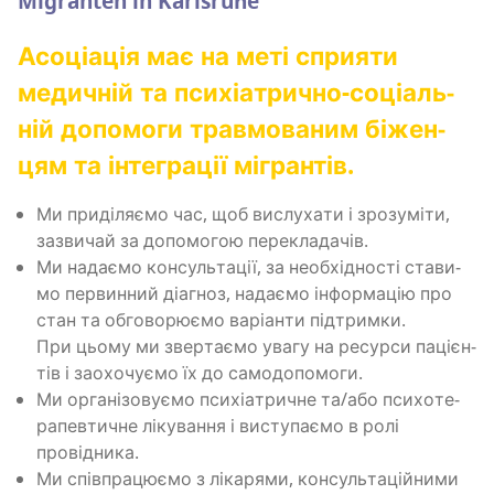
Migranten in Karlsruhe
Асо­ці­а­ція має на меті спри­я­ти
меди­чній та пси­хі­а­три­чно-соці­аль­
ній допо­мо­ги трав­мо­ва­ним біжен­
цям та інте­гра­ції мігрантів.
Ми при­ді­ля­є­мо час, щоб вислу­ха­ти і зро­зу­мі­ти,
зазви­чай за допо­мо­гою перекладачів.
Ми нада­є­мо кон­суль­та­ції, за необ­хі­дно­сті ста­ви­
мо пер­вин­ний діа­гноз, нада­є­мо інфор­ма­цію про
стан та обго­во­рю­є­мо варі­ан­ти підтримки.
При цьо­му ми звер­та­є­мо ува­гу на ресур­си паці­єн­
тів і заохо­чу­є­мо їх до самодопомоги.
Ми орга­ні­зо­ву­є­мо пси­хі­а­три­чне та/або пси­хо­те­
ра­пев­ти­чне ліку­ва­н­ня і висту­па­є­мо в ролі
провідника.
Ми спів­пра­цю­є­мо з ліка­ря­ми, кон­суль­та­цій­ни­ми