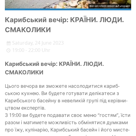
Bild von Kristin Wilson auf unsplash
Кариб­ський вечір: КРАЇНИ. ЛЮДИ.
СМАКОЛИКИ
Saturday, 24 June 2023
19:00 - 22:00 Uhr
Кариб­ський вечір: КРАЇНИ. ЛЮДИ.
СМАКОЛИКИ
Цьо­го вечо­ра ви змо­же­те насо­ло­ди­ти­ся кариб­
ською кухнею. Ви буде­те готу­ва­ти делі­ка­те­си з
Кариб­сько­го басей­ну в неве­ли­кій гру­пі під керів­ни­
цтвом експертів.
З 19:00 ви буде­те пода­ва­ти своє меню “гостям”, їсти
разом і мати­ме­те можли­вість обмі­ня­ти­ся дум­ка­ми
про їжу, кулі­на­рію, Кариб­ський басейн і його мисте­