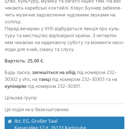
цтво, куль­ту­ру, музи­ку та бага­то інших тем. На вас
чека­ють кариб­ські коктей­лі. Кла­ус Бухнер забез­пе­
чить музи­чне задо­во­ле­н­ня чудо­ви­ми зву­ка­ми на
сопілці.
Перед вече­рею у VHS від­бу­де­ться лекція про куль­
ту­ру та мисте­цтво від­по­від­ної кра­ї­ни. З нетер­пі­н­
ням чека­є­мо на нади­ха­ю­чу субо­ту та момен­ти насо­
ло­ди для очей, сма­ку та слуху.
Вар­тість: 25,00 €.
Будь ласка,
запи­ші­ться на обід
під номе­ром 232–
30302 у vhs, на
тан­ці
під номе­ром 232–30303 та на
кулі­на­рію
під номе­ром 232–30301.
Цільова група:
Ця подія не є безкоштовною
ibz, EG, Großer Saal
Kaiserallee 12 d, 76133 Karlsruhe