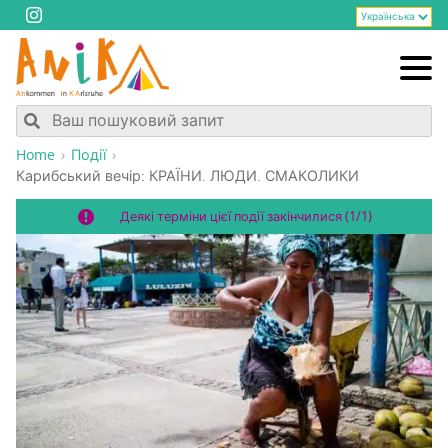
Home
Події
Кариб­ський вечір: КРАЇНИ. ЛЮДИ. СМАКОЛИКИ
Деякі терміни цієї події закінчилися (1/1)