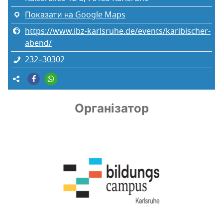
Показати на Google Maps
https://www.ibz-karlsruhe.de/events/karibischer-
abend/
232–30302
Організатор