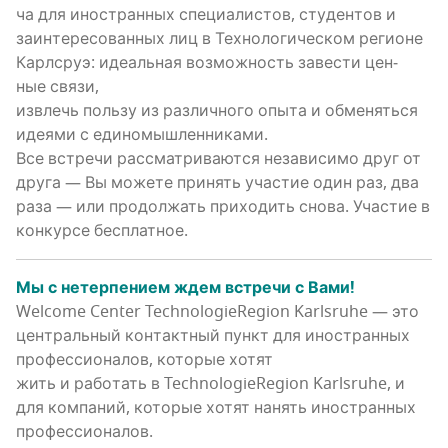
ча для ино­стран­ных спе­ци­а­ли­стов, сту­ден­тов и
заин­те­ре­со­ван­ных лиц в Тех­но­ло­ги­че­ском реги­оне
Карлсруэ: иде­аль­ная воз­мож­ность заве­сти цен­
ные связи,
извлечь поль­зу из раз­лич­но­го опы­та и обме­нять­ся
иде­я­ми с единомышленниками.
Все встре­чи рас­смат­ри­ва­ют­ся неза­ви­си­мо друг от
дру­га — Вы може­те при­нять уча­стие один раз, два
раза — или про­дол­жать при­хо­дить сно­ва. Уча­стие в
кон­кур­се бесплатное.
Мы с нетер­пе­ни­ем ждем встре­чи с Вами!
Welcome Center TechnologieRegion Karlsruhe — это
цен­траль­ный кон­такт­ный пункт для ино­стран­ных
про­фес­си­о­на­лов, кото­рые хотят
жить и рабо­тать в TechnologieRegion Karlsruhe, и
для ком­па­ний, кото­рые хотят нанять ино­стран­ных
профессионалов.