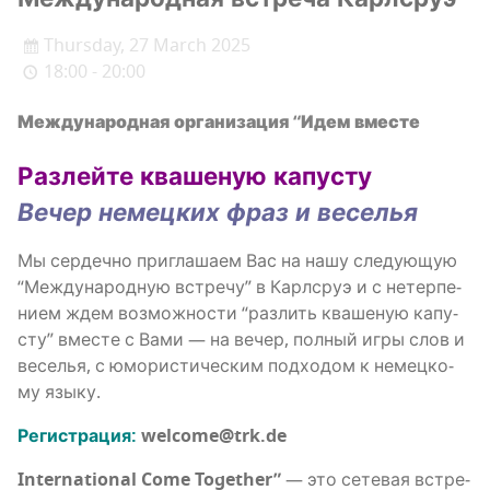
Thursday, 27 March 2025
18:00 - 20:00
Меж­ду­на­род­ная орга­ни­за­ция “Идем вместе
Раз­лей­те ква­ше­ную капусту
Вечер немец­ких фраз и веселья
Мы сер­деч­но при­гла­ша­ем Вас на нашу сле­ду­ю­щую
“Меж­ду­на­род­ную встре­чу” в Карлсруэ и с нетер­пе­
ни­ем ждем воз­мож­но­сти “раз­лить ква­ше­ную капу­
сту” вме­сте с Вами — на вечер, пол­ный игры слов и
весе­лья, с юмо­ри­сти­че­ским под­хо­дом к немец­ко­
му языку.
Реги­стра­ция:
welcome@trk.de
International Come Together”
— это сете­вая встре­