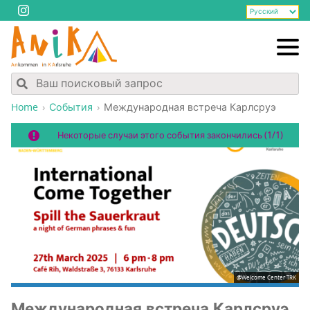
Home
События
Меж­ду­на­род­ная встре­ча Карлсруэ
Некоторые случаи этого события закончились (1/1)
@Welcome Center TRK
Меж­ду­на­род­ная встре­ча Карлсруэ