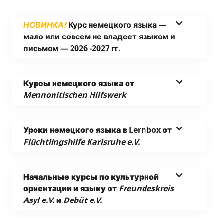
НОВИНКА!
Курс немец­ко­го язы­ка —
мало или совсем не вла­де­ет язы­ком и
пись­мом — 2026 ‑2027 гг.
Кур­сы немец­ко­го язы­ка от
Mennonitischen Hilfswerk
Уро­ки немец­ко­го язы­ка в Lernbox от
Flüchtlingshilfe Karlsruhe e.V.
Началь­ные кур­сы по куль­тур­ной
ори­ен­та­ции и язы­ку от
Freundeskreis
Asyl e.V.
и
Debüt e.V.