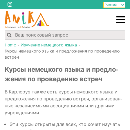
Home
Изу­че­ние немец­ко­го языка
Кур­сы немец­ко­го язы­ка и пред­ло­же­ния по про­ве­де­нию
встреч
Кур­сы немец­ко­го язы­ка и пред­ло­
же­ния по про­ве­де­нию встреч
В Карлсруэ так­же есть кур­сы немец­ко­го язы­ка и
пред­ло­же­ния по про­ве­де­нию встреч, орга­ни­зо­ван­
ные неза­ви­си­мы­ми ассо­ци­а­ци­я­ми или дру­ги­ми
учреждениями.
Эти кур­сы откры­ты для всех, кто хочет изу­чать