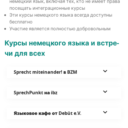
немец­кий язык, вклю­чая тех, кто не име­ет пра­ва
посе­щать инте­гра­ци­он­ные курсы
Эти кур­сы немец­ко­го язы­ка все­гда доступ­ны
бесплатно
Уча­стие явля­ет­ся пол­но­стью добровольным
Кур­сы немец­ко­го язы­ка и встре­
чи для всех
Sprecht miteinander! в BZM
SprechPunkt на ibz
Язы­ко­вое кафе от Debüt e.V.