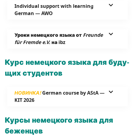
Individual support with learning
German
— AWO
Уро­ки немец­ко­го язы­ка от
Freunde
für Fremde e.V.
на ibz
Курс немец­ко­го язы­ка для буду­
щих студентов
НОВИНКА!
German course by AStA —
KIT 2026
Кур­сы немец­ко­го язы­ка для
беженцев