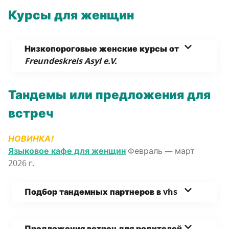
Кур­сы для женщин
Низ­ко­по­ро­го­вые жен­ские кур­сы от
Freundeskreis Asyl e.V.
Тан­де­мы
или пред­ло­же­ния для
встреч
НОВИНКА!
Язы­ко­вое кафе для жен­щин
Фев­раль — март
2026 г.
Под­бор тан­дем­ных парт­не­ров в vhs