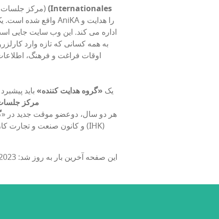
(Internationales
است. دفتر AniKA در ibz (مرکز جلسات بین المللی کارلزروحه)
واقع شده است. یک مدی
اداره می کند. این وب سایت جایی است ک
اوقات فراغت و فرهنگ، اطلاعات
یک
«گروه هدایت کننده»
باید پیشبرد
مرکز جلسات
. هر دو سال، دوعضو موقت جدید در «
گ
این صفحه آخرین بار به روز شد: 2023-04-28