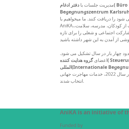
Büro 
دفتر ادغام(
مدیریت جلسات با
Begegnungszentrum Karlsru
 شود را دریافت کنند. ما میخواهیم با
AniKA،به همه کسانی که تازه وارد کارلزروحه شده اند، در مورد موضوعاتی مانند مسکن، فراگیری زبان، مراقبت از کودکان، مدرسه، سلامت،
ارکت اجتماعی و شغلی را برای تازه
دود چهار بار در سال تشکیل می شود.
Steueru
گروه هدایت کننده(
اعضای
Internationale Begegnungs)
منصوب می شوند. در آخرین نشست ائتلاف در سال 2022، خدمات مهاجرت جهانی (ÖMD) و کانون صنعت و تجارت کارلزروحه (IHK)
انتخاب شدند.
AniKA is an initiative of 
Funded by