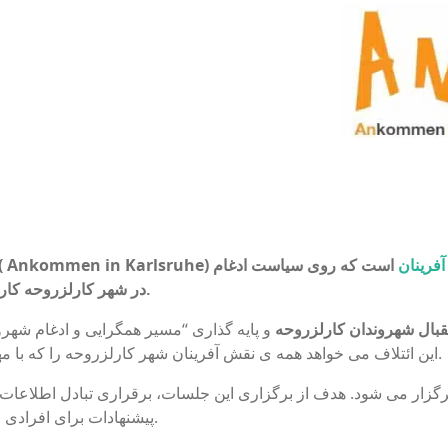
فرینان
است که روی سیاست ادغام
( Ankommen in Karlsruhe)
کارلزروحه کار می کنند.
در شهر
بال شهروندان کارلزروحه
و پایه گذاری “مسیر همگرایی و ادغام شهر
این ائتلاف می خواهد همه ی نقش آفرینان شهر کارلزروحه را که با مهاجران در ارتباط هستند، شرکت بدهد.
گزار می شود. هدف از برگزاری این جلسات، برقراری تبادل اطلاعات به 
پیشنهادات برای افرادی است که تازه وارد کارلزروحه شده اند.