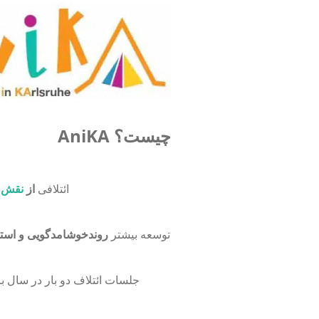
AniKA چیست؟
ائتلافی
از
نقش آ
هدف AniKA توسعه بیشتر
روندخوشامدگویی و استق
جلسات ائتلاف دو بار در سال بر