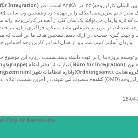
für Integration)
ر خانم سرپرستی ائتلاف را بر عهده دارد و همچنین وب سایت AniKA را هدایت و
he)
ه تازه واردان می توانند یک نمای کلی از آنچه در کارلزروحه ارائه می
 و جهت گیری صحیحی را ارائه دهیم. همچنین هدف ما این است که مش
واردان آسانتر کنیم. شما باید از همان ابتدا در کارلزروحه احساس خوشی از آمدن به این شهر داشته باشید.
 و توسعه پروژه ها را بر عهده داشته باشد.نشست درباره این موضوع ح
 بین
،
Büro für Integration)
دفتر ادغام(
عبارتند از:
ngsgruppe)
روه هدایت
اداره انتظامات شهر(Ordnungsamt)
و
المللی(zentrum
کننده»
the City of Karlsruhe