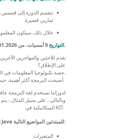
تنقسم الدورة إلى قسمين. أو
تمارين قصيرة.
خلال ذلك، سيكون المعلمون
.01.01.2026 إلى 06.02.2026 / 18:00 — 19:30 ساعة.
التواريخ
9 أمسيات، من 27
على الإطلاق؟
حصة تكنولوجيا المعلومات في الناتج الاقتصادي الألماني أعلى من حصة صناعة السيارات.
أصبحت البرمجة أكثر أهمية، حيث يحتاج معظم المبتدئين في العمل إلى فهم أساسيات تكنولوجيا المعلومات.
لدوراتنا نستخدم لغة البرمجة جاف
وبالتالي ، على سبيل المثال ، يتم
الميكانيكية في KIT.
المواضيع التالية:
للمبتدئين
Java
ت
المتغيرات