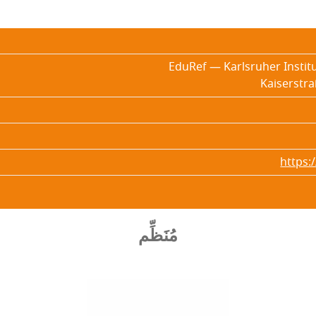
EduRef — Karlsruher Institu
Kaiserstra
https:
مُنَظِّم