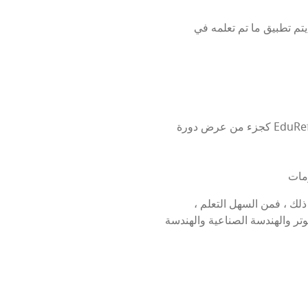
يتم تطبيق ما تم تعلمه في
كجزء من عرض دورة EduRef ، نقدم للاجئين والمهاجرين الآخرين مقدمة مجانية إلى عالم البرمجة. ولكن لماذا يجب أن تتعلم البرمجة
لك ، فمن السهل التعلم ،
وتر والهندسة الصناعية والهندسة