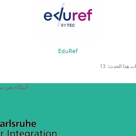
EduRef
«أنيكا» هي م