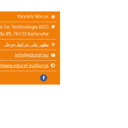
Yannick Nocus
t für Technologie (KIT)
ße 89, 76133 Karlsruhe
تظهر على خرائط جوجل
info@eduref.eu
//www.eduref.eu/kurse