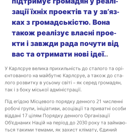
під­три­мує гро­ма­дян у реа­лі­
за­ції їхніх про­е­ктів та у зв’яз­
ках з гро­мад­ські­стю. Вона
також реа­лі­зує вла­сні про­е­
кти і зав­жди рада почу­ти від
вас та отри­ма­ти нові ідеї.
.
У Карл­сруе вели­ка при­хиль­ність до ста­ло­го та орі­
єн­то­ва­но­го на май­бу­тнє Карл­сруе, а також до ста­
ло­го роз­ви­тку в усьо­му сві­ті – як серед гро­ма­дян,
так і з боку міської адміністрації.
Під егі­дою Місце­во­го поряд­ку ден­но­го 21 числен­ні
робо­чі гру­пи, іні­ці­а­ти­ви, асо­ці­а­ції та при­ва­тні осо­би
від­да­ні 17 цілям Поряд­ку ден­но­го Орга­ні­за­ції
Об’єднаних Націй на пері­од до 2030 року та займа­ю­
ться таки­ми тема­ми, як захист клі­ма­ту, Єди­ний