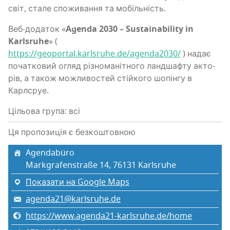
світ, ста­ле спо­жи­ва­н­ня та мобільність.
Веб-дода­ток «
Agenda 2030 – Sustainability in
Karlsruhe
» (
https://geoportal.karlsruhe.de/agenda2030/
) надає
поча­тко­вий огляд різно­ма­ні­тно­го ланд­ша­фту акто­
рів, а також можли­во­стей стій­ко­го шопін­гу в
Карлсруе.
Цільова група: всі
Ця пропозиція є безкоштовною
Agendabüro
Markgrafenstraße 14, 76131 Karlsruhe
Показати на Google Maps
agenda21@karlsruhe.de
https://www.agenda21-karlsruhe.de/home