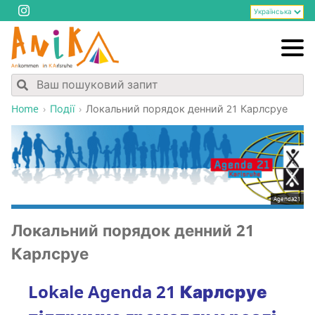
Home
Події
Локаль­ний поря­док ден­ний 21 Карлсруе
Agenda21
Локаль­ний поря­док ден­ний 21
Карлсруе
Lokale Agenda 21 Карл­сруе