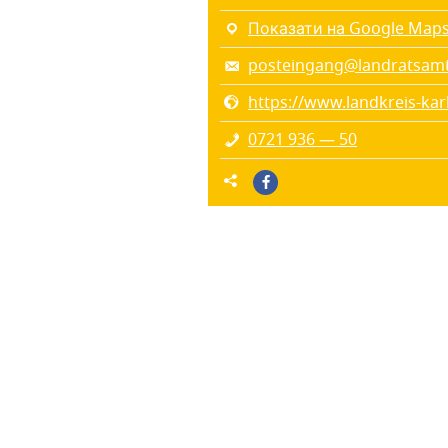
Показати на Google Map
posteingang@landratsamt
https://www.landkreis-kar
0721 936 — 50