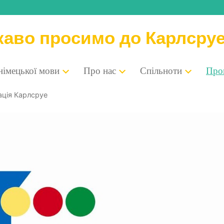
каво просимо до Карлсру
 німе­цької мови
Про нас
Спіль­но­ти
Про­п
ра­ція Карлсруе