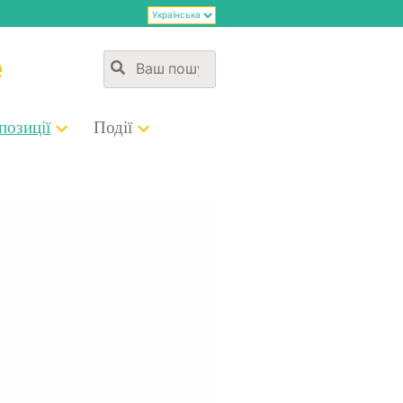
е
о­зи­ції
Події