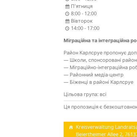
П'ятниця
8:00 - 12:00
Вівторок
14:00 - 17:00
Мігра­цій­на та інте­гра­цій­на 
Район Карл­сруе про­по­нує допо
— Шко­ли, спон­со­ро­ва­ні рай
— Мігра­цій­но-інте­гра­цій­на р
— Район­ний медіа-центр
— Біжен­ці в райо­ні Карлсруе
Цільова група: всі
Ця пропозиція є безкоштовно
Kreisverwaltung Landrats
Beiertheimer Allee 2, 7613