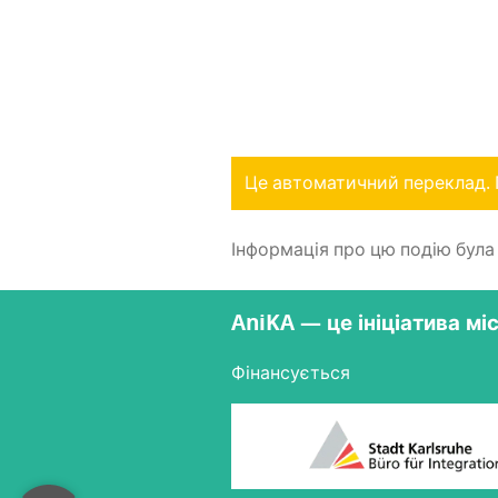
Це автоматичний переклад. 
Інформація про цю подію була о
AniKA — це ініціатива мі
Фінансується