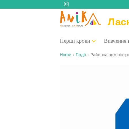
Лас
Пер­ші кроки
Вивче­н­ня
Home
Події
Район­на адмі­ні­ст