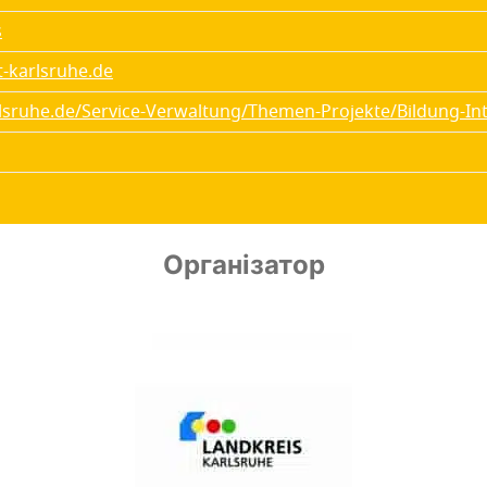
s
-karlsruhe.de
lsruhe.de/Service-Verwaltung/Themen-Projekte/Bildung-Int
Організатор