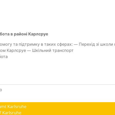
робо­та в райо­ні Карлсруе
­мо­гу та під­трим­ку в таких сфе­рах: — Пере­хід зі шко­ли
о­ном Карл­сруе — Шкіль­ний транспорт
обота
ю
amt Karlsruhe
7 Karlsruhe