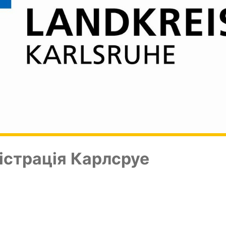
і­стра­ція Карлсруе