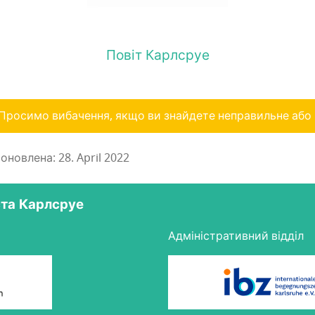
Повіт Карлсруе
Просимо вибачення, якщо ви знайдете неправильне або
новлена: 28. April 2022
ста Карлсруе
Адміністративний відділ