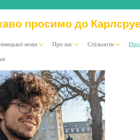
каво просимо до Карлсру
 німе­цької мови
Про нас
Спіль­но­ти
Про­п
тей