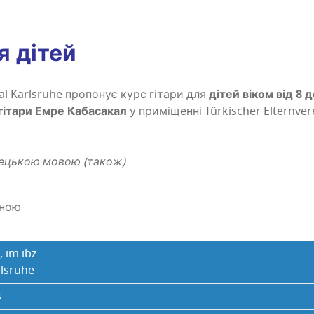
я дітей
l Karlsruhe про­по­нує курс гіта­ри для
дітей віком від 8 д
гіта­ри Емре Каба­са­кал
у при­мі­щен­ні Türkischer Elternver
німе­цькою мовою (також)
вною
, im ibz
rlsruhe
s