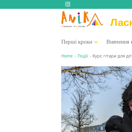
Лас
Пер­ші кроки
Вивче­н­ня
Home
Події
Курс гіта­ри для ді