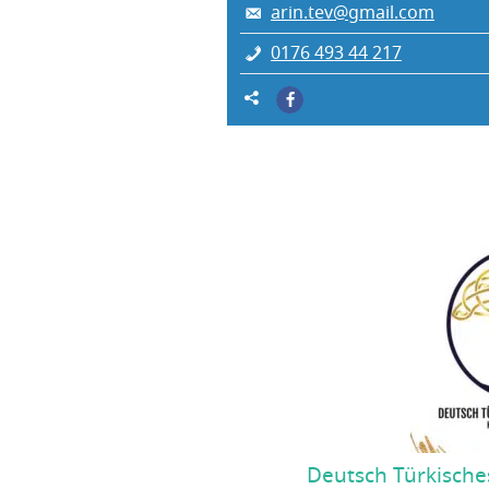
arin.tev@gmail.com
0176 493 44 217
Deutsch Türkische