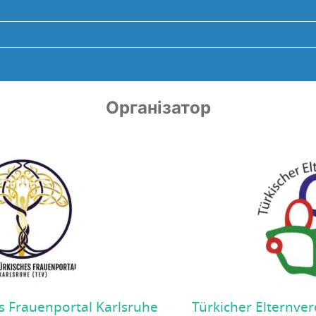
Організатор
s Frauenportal Karlsruhe
Türkicher Elternver