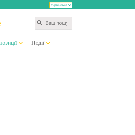
е
о­зи­ції
Події