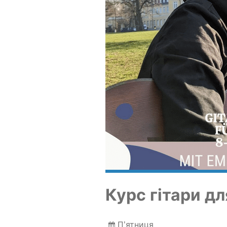
Курс гіта­ри дл
П'ятниця