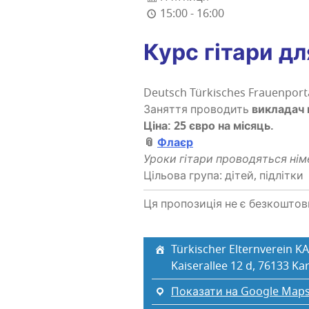
15:00 - 16:00
Курс гіта­ри дл
Deutsch Türkisches Frauenporta
Заня­т­тя про­во­дить
викла­дач 
Ціна: 25 євро на місяць.
📎
Фла­єр
Уро­ки гіта­ри про­во­дя­ться 
Цільова група: дітей, підлітки
Ця пропозиція не є безкошто
Türkischer Elternverein KA
Kaiserallee 12 d, 76133 Ka
Показати на Google Map