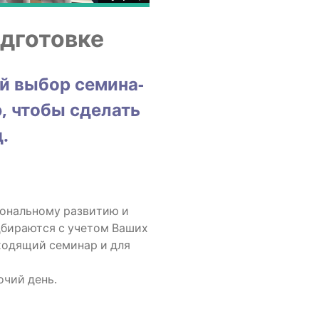
одготовке
ий выбор семи­на­
, что­бы сде­лать
.
о­наль­но­му раз­ви­тию и
­би­ра­ют­ся с уче­том Ваших
хо­дя­щий семи­нар и для
о­чий день.