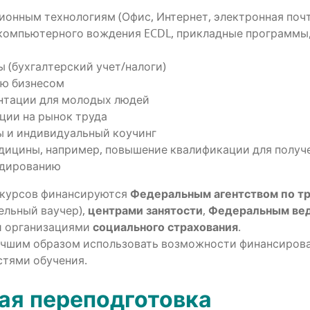
­он­ным тех­но­ло­ги­ям (Офис, Интер­нет, элек­трон­ная поч­
ком­пью­тер­но­го вожде­ния ECDL, при­клад­ные про­грам­м
ы (бух­гал­тер­ский учет/налоги)
нию бизнесом
н­та­ции для моло­дых людей
а­ции на рынок труда
ы и инди­ви­ду­аль­ный коучинг
и­ци­ны, напри­мер, повы­ше­ние ква­ли­фи­ка­ции для полу­че­
кодированию
кур­сов финан­си­ру­ют­ся
Феде­раль­ным агент­ством по тр
тель­ный ваучер),
цен­тра­ми заня­то­сти
,
Феде­раль­ным ве
орга­ни­за­ци­я­ми
соци­аль­но­го стра­хо­ва­ния
.
шим обра­зом исполь­зо­вать воз­мож­но­сти финан­си­ро­ва­
­стя­ми обучения.
кая переподготовка