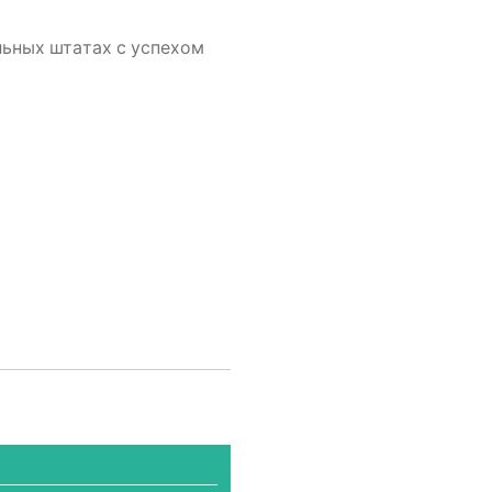
ль­ных шта­тах с успе­хом