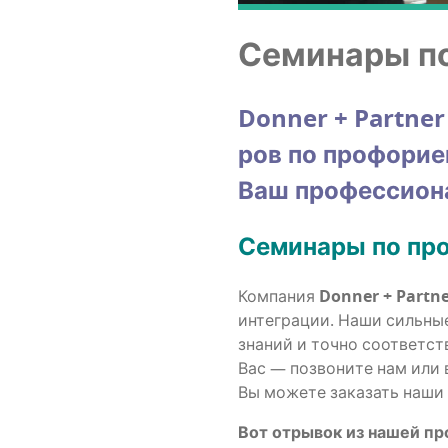
Семи­на­ры п
Donner + Partner 
ров по профори­ен
Ваш про­фес­си­о
Семи­на­ры по п
Ком­па­ния
Donner + Partn
инте­гра­ции. Наши силь­ные
зна­ний и точ­но соот­вет­с
Вас — позво­ни­те нам или 
Вы може­те зака­зать наши 
Вот отры­вок из нашей п