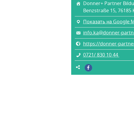
Donner+ Partner Bild
Benzstraße 15, 76185 
Показать на Google 
info.ka@donner-partn
https://donner-partn
0721/ 830 10 44