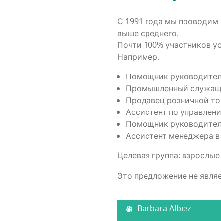
С 1991 года мы про­во­дим к
выше среднего.
Почти 100% участ­ни­ков ус
Например.
Помощ­ник руко­во­ди­те­
Про­мыш­лен­ный служа
Про­да­вец роз­нич­ной т
Асси­стент по управ­ле­ни
Помощ­ник руко­во­ди­те­
Асси­стент мене­дже­ра 
Целевая группа: взрослые
Это предложение не явля
Barbara Albiez