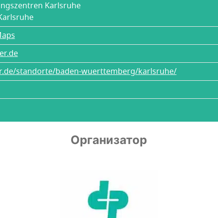
ungszentren Karlsruhe
Karlsruhe
Maps
er.de
er.de/standorte/baden-wuerttemberg/karlsruhe/
Организатор