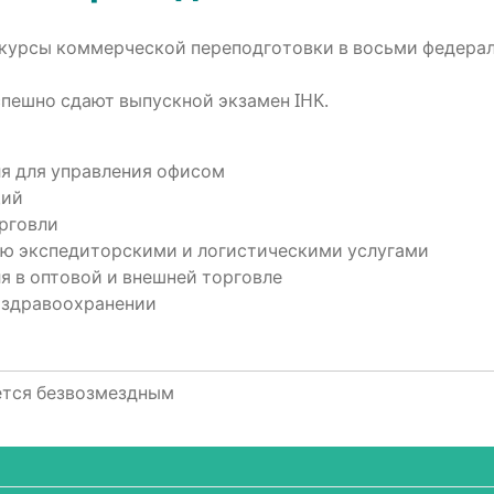
ур­сы ком­мер­че­ской пере­под­го­тов­ки в вось­ми феде­ра
пеш­но сда­ют выпуск­ной экза­мен IHK.
ля для управ­ле­ния офисом
щий
орговли
ю экс­пе­ди­тор­ски­ми и логи­сти­че­ски­ми услугами
ля в опто­вой и внеш­ней торговле
в здравоохранении
ется безвозмездным