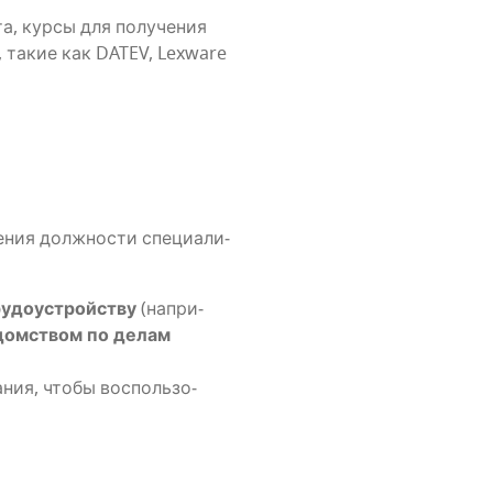
та, кур­сы для полу­че­ния
ы, такие как DATEV, Lexware
ния долж­но­сти спе­ци­а­ли­
у­до­устрой­ству
(напри­
дом­ством по делам
ния, что­бы вос­поль­зо­