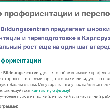
о профори­ен­та­ции и переп
Bildungszentren пред­ла­га­ет широ­к
­та­ции и пере­под­го­тов­ке в Карлсруэ
­наль­ный рост еще на один шаг вперед
рофориентации
er Bildnungszentren
уде­ля­ет осо­бое вни­ма­ние про­фес­си­
 сто­ро­ны — это семи­на­ры, кото­рые инди­ви­ду­аль­но под
тву­ют Вашим целям. Мы уве­ре­ны, что у нас най­дет­ся под­
вос­поль­зуй­тесь
кон­такт­ную фор­му
!
учеб­ные кур­сы на пол­ный, непол­ный или частич­ный раб
рограммы: