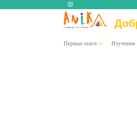
Доб
Пер­вые шаги
Изу­че­ние