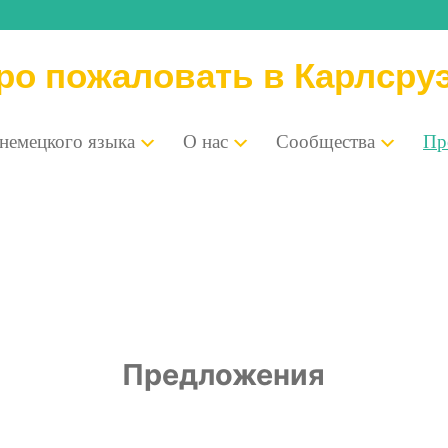
ро пожаловать в Карлсру
 немец­ко­го языка
О нас
Сооб­ще­ства
Пре
Предложения