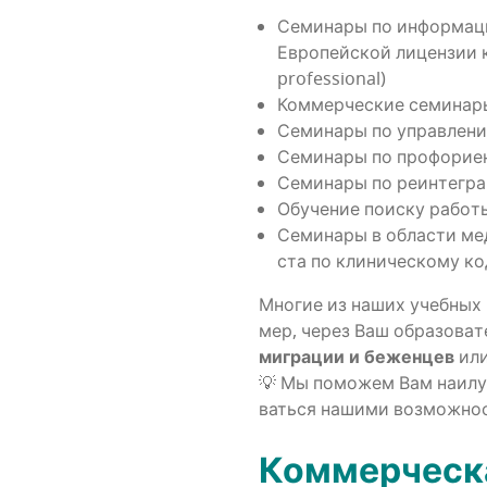
Семи­на­ры по инфор­ма­ци
Евро­пей­ской лицен­зии 
professional)
Ком­мер­че­ские семи­на­р
Семи­на­ры по управ­ле­
Семи­на­ры по профори­е
Семи­на­ры по реин­те­гр
Обу­че­ние поис­ку рабо­т
Семи­на­ры в обла­сти мед
ста по кли­ни­че­ско­му 
Мно­гие из наших учеб­ных 
мер, через Ваш обра­зо­ва­
мигра­ции и бежен­цев
или 
💡 Мы помо­жем Вам наи­луч­
вать­ся наши­ми воз­мож­но
Ком­мер­че­с