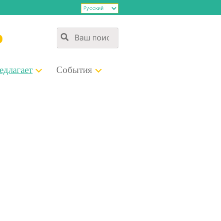
э
д­ла­га­ет
Собы­тия