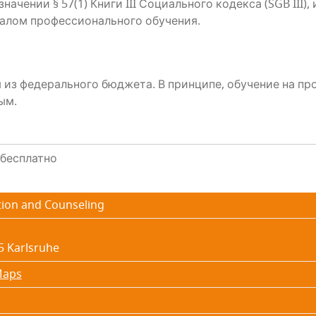
зна­че­нии § 57(1) Кни­ги III Соци­аль­но­го кодек­са (SGB III)
­лом про­фес­си­о­наль­но­го обучения.
 из феде­раль­но­го бюд­же­та. В прин­ци­пе, обу­че­ние на про
ным.
бесплатно
tion and Counseling
5 Karlsruhe
Maps