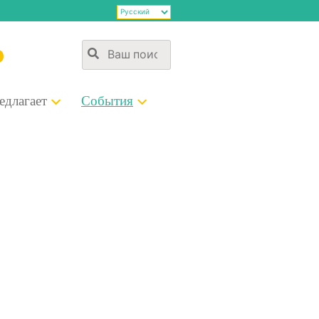
э
д­ла­га­ет
Собы­тия