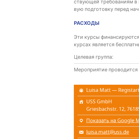
ству­ю­щей тре­бо­ва­ни­ям в 
вую под­го­тов­ку перед нача
РАСХОДЫ
Эти кур­сы финан­си­ру­ют­ся
кур­сах явля­ет­ся бесплат
Целевая группа:
Мероприятие проводится 
Luisa Matt — Registar
USS GmbH
Griesbachstr. 12, 7618
Показать на Google 
luisa.matt@uss.de