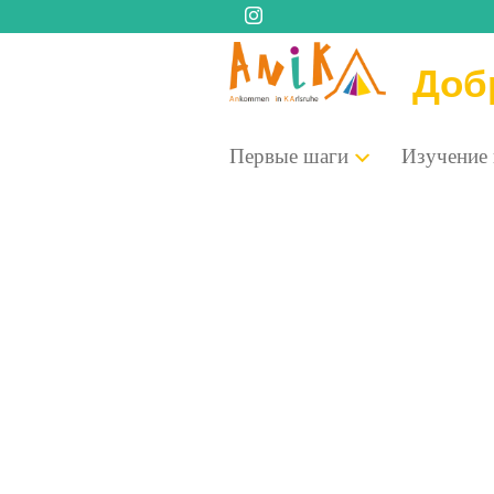
Доб
Пер­вые шаги
Изу­че­ние