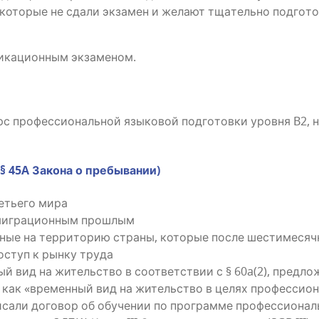
 кото­рые не сда­ли экза­мен и жела­ют тща­тель­но под­го­то
фи­ка­ци­он­ным экзаменом.
 про­фес­си­о­наль­ной язы­ко­вой под­го­тов­ки уров­ня B2, 
45A Зако­на о пребывании)
е­тье­го мира
мигра­ци­он­ным про­шлым
ные на тер­ри­то­рию стра­ны, кото­рые после шести­ме­сяч­но
оступ к рын­ку тру­да
й вид на житель­ство в соот­вет­ствии с § 60a(2), пред­ло­ж
как «вре­мен­ный вид на житель­ство в целях про­фес­си­о­на
са­ли дого­вор об обу­че­нии по про­грам­ме про­фес­си­о­наль