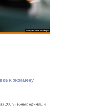
Изображение от freepik
ов­ка к экзамену
т из 200 учеб­ных еди­ниц и