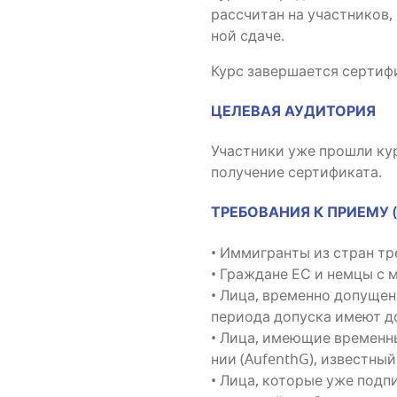
рас­счи­тан на участ­ни­ков,
ной сдаче.
Курс завер­ша­ет­ся сер­ти­
ЦЕЛЕВАЯ АУДИТОРИЯ
Участ­ни­ки уже про­шли курс
полу­че­ние сертификата.
ТРЕБОВАНИЯ К ПРИЕМУ (§ 
• Имми­гран­ты из стран тр
• Граж­дане ЕС и нем­цы с 
• Лица, вре­мен­но допу­щен­
пери­о­да допус­ка име­ют д
• Лица, име­ю­щие вре­мен­ны
нии (AufenthG), извест­ный 
• Лица, кото­рые уже под­пи­