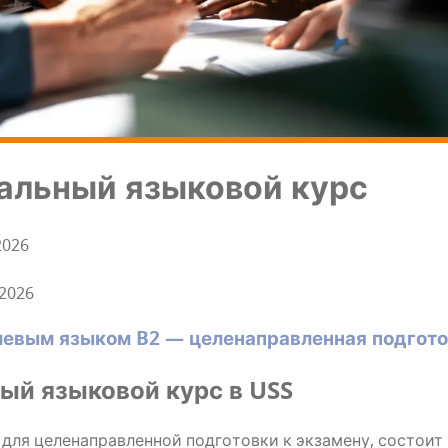
наль­ный язы­ко­вой курс
2026
2026
ле­вым язы­ком B2 — целе­на­прав­лен­ная под­го­т
­ный язы­ко­вой курс в USS
 для целе­на­прав­лен­ной под­го­тов­ки к экза­ме­ну, состо­и