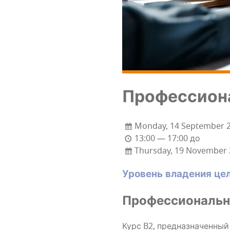
Про­фес­си­о­
Monday, 14 September 
13:00 — 17:00 до
Thursday, 19 November 
Уро­вень вла­де­ния це
Про­фес­си­о­наль
Курс B2, пред­на­зна­чен­ный