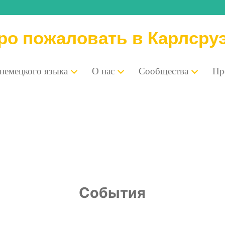
ро пожаловать в Карлсру
 немец­ко­го языка
О нас
Сооб­ще­ства
Пре
События