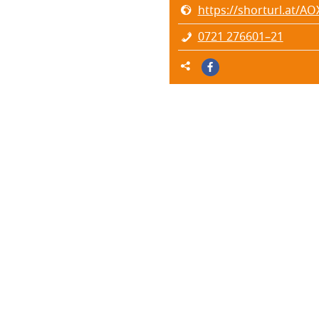
https://shorturl.at/A
0721 276601–21