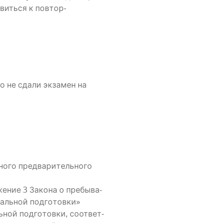
­вить­ся к повтор­
но не сда­ли экза­мен на
­го пред­ва­ри­тель­но­го
е­ние 3 Зако­на о пре­бы­ва­
ль­ной под­го­тов­ки»
­ной под­го­тов­ки, соот­вет­