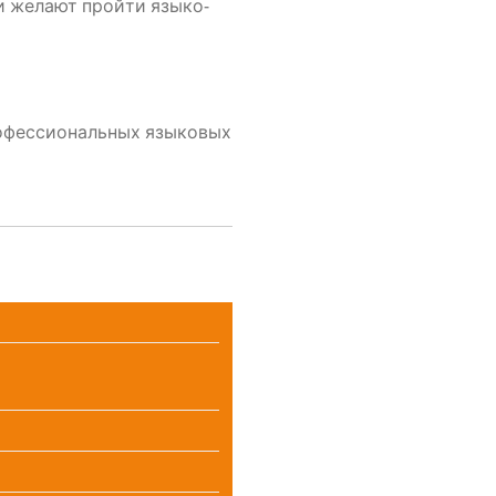
, и жела­ют прой­ти язы­ко­
­фес­си­о­наль­ных язы­ко­вых