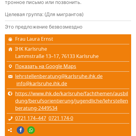
трон­ное пись­мо или позвонить.
Целевая группа: (Для мигрантов)
Это предложение безвозмездно
Frau Laura Ernst
IHK Karlsruhe
Lammstraße 13–17, 76133 Karlsruhe
Показать на Google Maps
lehrstellenberatung@karlsruhe.ihk.de
info@karlsruhe.ihk.de
https://www.ihk.de/karlsruhe/fachthemen/ausbil
dung/berufsorientierung/jugendliche/lehrstellen
beratung-2449534
0721 174–447
0721 174-0