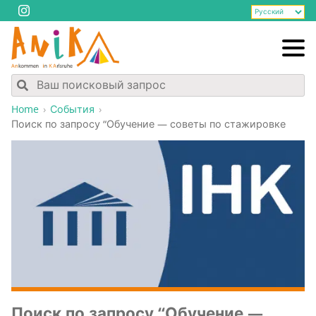
Home
События
Поиск по запро­су “Обу­че­ние — сове­ты по стажировке
Поиск по запро­су “Обу­че­ние —