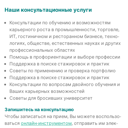
Наши кон­суль­та­ци­он­ные услуги
Кон­суль­та­ции по обу­че­нию и воз­мож­но­стям
карьер­но­го роста в про­мыш­лен­но­сти, тор­гов­ле,
ИТ, гости­нич­ном и ресто­ран­ном биз­не­се, тех­но­
ло­ги­ях, обще­стве, есте­ствен­ных нау­ках и дру­гих
про­фес­си­о­наль­ных областях
Помощь в профори­ен­та­ции и выбо­ре профессии
Под­держ­ка в поис­ке ста­жи­ро­вок и практик
Сове­ты по при­ме­не­нию и про­вер­ка портфолио
Под­держ­ка в поис­ке ста­жи­ро­вок и практик
Кон­суль­та­ции по вопро­сам двой­но­го обу­че­ния и
Ваших карьер­ных возможностей
Сове­ты для бро­сив­ших университет
Запи­ши­тесь на консультацию
Что­бы запи­сать­ся на при­ем, Вы може­те вос­поль­зо­
вать­ся
онлайн-инстру­мен­том
, отпра­вить им элек­