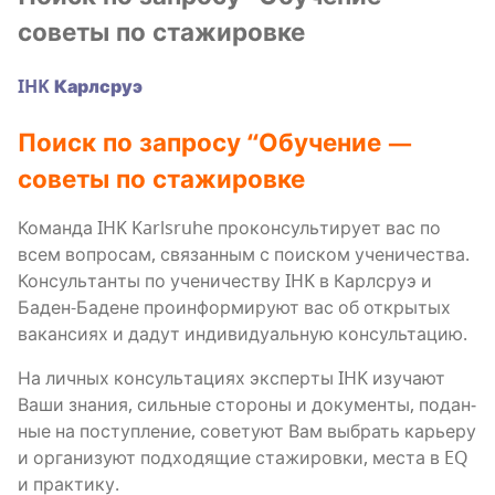
сове­ты по стажировке
IHK Карлсруэ
Поиск по запро­су “Обу­че­ние —
сове­ты по стажировке
Коман­да IHK Karlsruhe про­кон­суль­ти­ру­ет вас по
всем вопро­сам, свя­зан­ным с поис­ком ученичества.
Кон­суль­тан­ты по уче­ни­че­ству IHK в Карлсруэ и
Баден-Бадене про­ин­фор­ми­ру­ют вас об откры­тых
вакан­си­ях и дадут инди­ви­ду­аль­ную консультацию.
На лич­ных кон­суль­та­ци­ях экс­пер­ты IHK изу­ча­ют
Ваши зна­ния, силь­ные сто­ро­ны и доку­мен­ты, подан­
ные на поступ­ле­ние, сове­ту­ют Вам выбрать карье­ру
и орга­ни­зу­ют под­хо­дя­щие ста­жи­ров­ки, места в EQ
и практику.