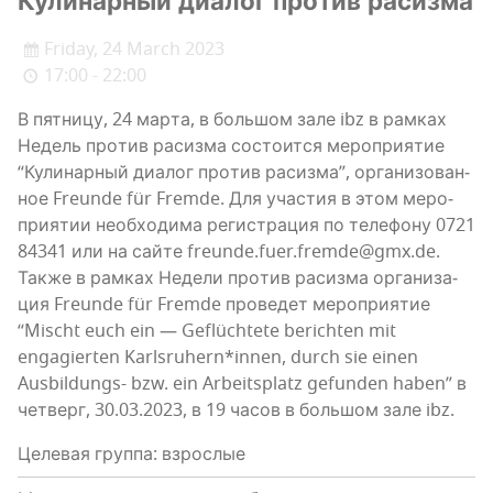
Кули­нар­ный диа­лог про­тив расизма
Friday, 24 March 2023
17:00 - 22:00
В пят­ни­цу, 24 мар­та, в боль­шом зале ibz в рам­ках
Недель про­тив расиз­ма состо­ит­ся меро­при­я­тие
“Кули­нар­ный диа­лог про­тив расиз­ма”, орга­ни­зо­ван­
ное Freunde für Fremde. Для уча­стия в этом меро­
при­я­тии необ­хо­ди­ма реги­стра­ция по теле­фо­ну 0721
84341 или на сай­те freunde.fuer.fremde@gmx.de.
Так­же в рам­ках Неде­ли про­тив расиз­ма орга­ни­за­
ция Freunde für Fremde про­ве­дет меро­при­я­тие
“Mischt euch ein — Geflüchtete berichten mit
engagierten Karlsruhern*innen, durch sie einen
Ausbildungs- bzw. ein Arbeitsplatz gefunden haben” в
чет­верг, 30.03.2023, в 19 часов в боль­шом зале ibz.
Целевая группа: взрослые