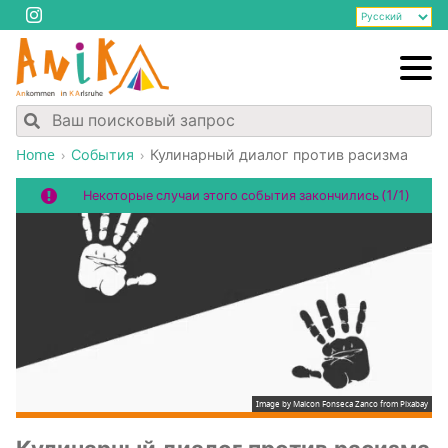
Home
События
Кули­нар­ный диа­лог про­тив расизма
Некоторые случаи этого события закончились (1/1)
Image by Maicon Fonseca Zanco from Pixabay