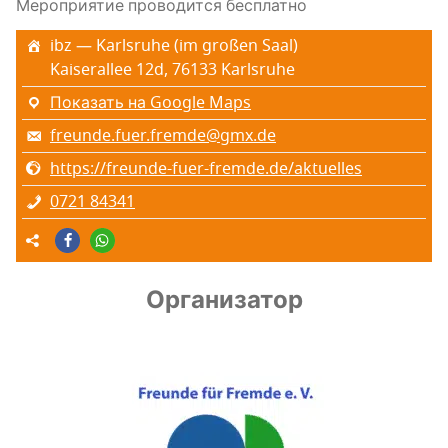
Мероприятие проводится бесплатно
ibz — Karlsruhe (im großen Saal)
Kaiserallee 12d, 76133 Karlsruhe
Показать на Google Maps
freunde.fuer.fremde@gmx.de
https://freunde-fuer-fremde.de/aktuelles
0721 84341
Организатор