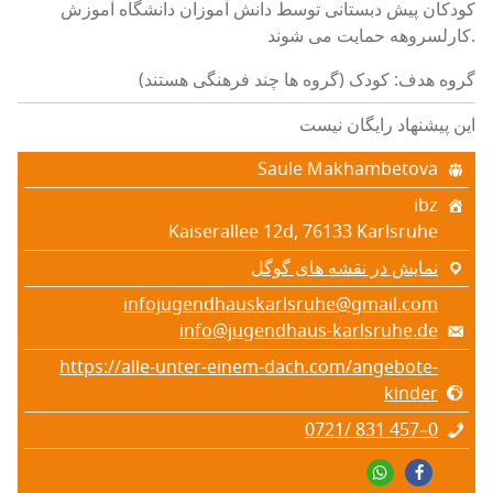
کودکان پیش دبستانی توسط دانش آموزان دانشگاه آموزش
کارلسروهه حمایت می شوند.
گروه هدف: کودک (گروه ها چند فرهنگی هستند)
این پیشنهاد رایگان نیست
Saule Makhambetova
ibz
Kaiserallee 12d, 76133 Karlsruhe
نمایش در نقشه های گوگل
infojugendhauskarlsruhe@gmail.com
info@jugendhaus-karlsruhe.de
https://alle-unter-einem-dach.com/angebote-
kinder
0721/ 831 457–0