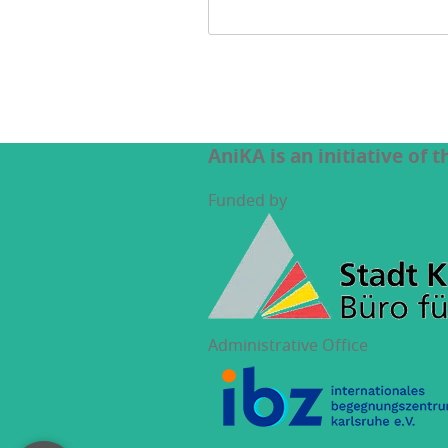
AniKA is an initiative of 
Funded by
Administrative Office