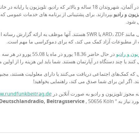
آلمان، شهروندان 18 ساله و بالاتر که رادیو، تلویزیون یا رایانه در خانه استفاده میکنند باید
زیون و رادیو
بپردازند. برای پشتیبانی از برنامه های خدمات عمومی که 
 شود.
پخش‌کنندگان عمومی شامل کانال‌هایی مانند ARD، ZDF یا SWR هستند. آنها م
یت از مطبوعات آزاد کمک می کند، که برای دموکراسی ما مهم است.
یون و رادیو
در حال حاضر 18.36 یورو در 
کنند یا چند دستگاه در آپارتمان هستند. شما باید این هزینه را از اولین 
که کمک‌های اجتماعی دریافت می‌کنند یا دارای معلولیت هستند، مجبور 
د. اگر این برای شما صدق می کند، راهنمایی بخواهید!
 مجوز تلویزیون و رادیو به صورت آنلاین در
w.rundfunkbeitrag.de
د نیاز به ”
, 50656 Köln” ارسال کنید.
Deutschlandradio, Beitragsservice