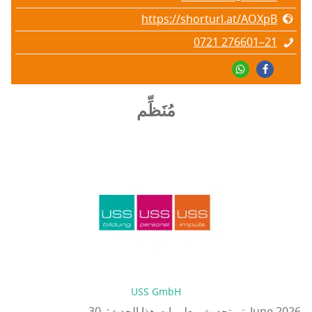
https://shorturl.at/AOXpB
0721 276601–21
مُنَظِّم
USS GmbH