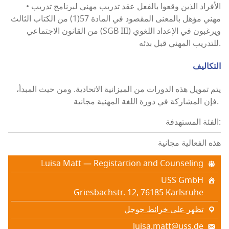
• الأفراد الذين وقعوا بالفعل عقد تدريب مهني لبرنامج تدريب
مهني مؤهل بالمعنى المقصود في المادة 57(1) من الكتاب الثالث
من القانون الاجتماعي (SGB III) ويرغبون في الإعداد اللغوي
للتدريب المهني قبل بدئه.
التكاليف
يتم تمويل هذه الدورات من الميزانية الاتحادية. ومن حيث المبدأ،
فإن المشاركة في دورة اللغة المهنية مجانية.
الفئة المستهدفة:
هذه الفعالية مجانية
Luisa Matt — Registartion and Counseling
USS GmbH
Griesbachstr. 12, 76185 Karlsruhe
تظهر على خرائط جوجل
luisa.matt@uss.de