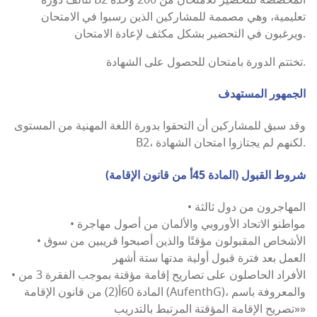
تعليمية، وهي مصممة للمشاركين الذين رسبوا في الامتحان
ويرغبون في التحضير بشكل مكثف لإعادة الامتحان.
تختتم الدورة بامتحان للحصول على الشهادة.
الجمهور المستهدف
وقد سبق للمشاركين أن التحقوا بدورة اللغة المهنية من المستوى
B2، لكنهم لم يجتازوا امتحان الشهادة.
شروط القبول (المادة 45أ من قانون الإقامة)
• المهاجرون من دول ثالثة
• مواطنو الاتحاد الأوروبي والألمان من أصول مهاجرة
• الأشخاص المقبولون مؤقتًا والذين أصبحوا قريبين من سوق
العمل بعد فترة قبول أولية مدتها ستة أشهر
• الأفراد الحاصلون على تصاريح إقامة مؤقتة بموجب الفقرة 3 من
المادة 60أ(2) من قانون الإقامة (AufenthG)، والمعروفة باسم
«تصريح الإقامة المؤقتة المرتبط بالتدريب»