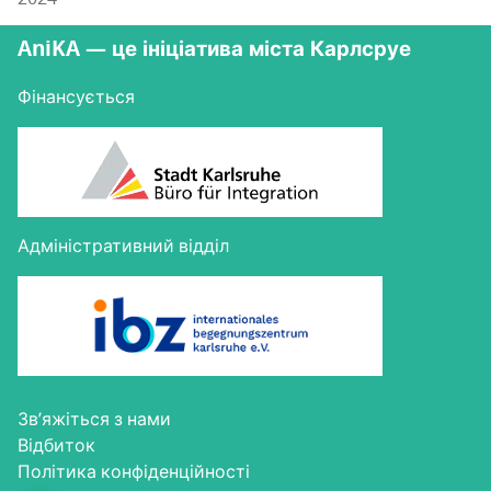
AniKA — це ініціатива міста Карлсруе
Фінансується
Адміністративний відділ
Зв’яжіться з нами
Від­би­ток
Полі­ти­ка конфіденційності