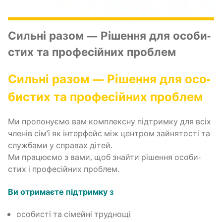
Силь­ні разом — Ріше­н­ня для осо­би­
стих та про­фе­сій­них проблем
Силь­ні разом — Ріше­н­ня для осо­
би­стих та про­фе­сій­них проблем
Ми про­по­ну­є­мо вам ком­пле­ксну під­трим­ку для всіх
чле­нів сім’ї як інтер­фейс між цен­тром зайня­то­сті та
слу­жба­ми у спра­вах дітей.
Ми пра­цю­є­мо з вами, щоб зна­йти ріше­н­ня осо­би­
стих і про­фе­сій­них проблем.
Ви отри­ма­є­те під­трим­ку з
осо­би­сті та сімей­ні труднощі