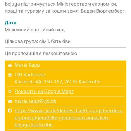
BeJuga під­три­му­є­ться Міні­стер­ством еко­но­мі­ки,
пра­ці та тури­зму за кошти зем­лі Баден-Вюртемберг.
Дата
Можли­вий постій­ний вхід
Цільова група: сім'ї, батьківи
Ця пропозиція є безкоштовною
Maria Rapp
CJD Karlsruhe
Kaiserstraße 160–162, 76133 Karlsruhe
Показати на Google Maps
maria.rapp@cjd.de
https://www.cjd.de/de/beschaeftigungsfoerderu
ng-und-jugendhilfe-gemeinsam-anpacken-
bejuga-karlsruhe