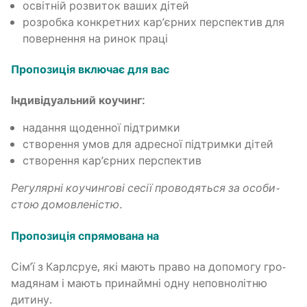
осві­тній роз­ви­ток ваших дітей
роз­роб­ка кон­кре­тних кар’єр­них пер­спе­ктив для
повер­не­н­ня на ринок праці
Про­по­зи­ція вклю­чає для вас
Інди­ві­ду­аль­ний коучинг:
нада­н­ня щоден­ної підтримки
ство­ре­н­ня умов для адре­сної під­трим­ки дітей
ство­ре­н­ня кар’єр­них перспектив
Регу­ляр­ні коу­чин­го­ві сесії про­во­дя­ться за осо­би­
стою домовленістю.
Про­по­зи­ція спря­мо­ва­на на
Сім’ї з Карл­сруе, які мають пра­во на допо­мо­гу гро­
ма­дя­нам і мають при­найм­ні одну непов­но­лі­тню
дитину.