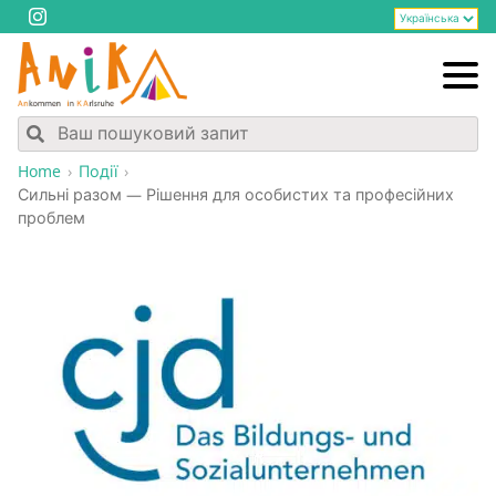
Home
Події
Силь­ні разом — Ріше­н­ня для осо­би­стих та про­фе­сій­них
проблем