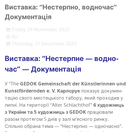
Вистав­ка: “Нестер­пно, водно­час”
Документація
Friday, 24 November 2023
біс
Thursday, 21 December 2023
Вистав­ка: “Нестер­пне — водно­
час” — Документація
У “The
GEDOK Gemeinschaft der Künstlerinnen und
Kunstfördernden e. V. Карл­сруе
пока­зує доку­мен­
та­цію сво­го мисте­цько­го табо­ру, який про­хо­див у
липні. На тери­то­рії “Alter Schlachthof”
6 худо­жниць
з Укра­ї­ни та 5 худо­жниць з GEDOK
пра­цю­ва­ли
разом про­тя­гом 5 днів у залі м’я­сно­го ринку.
Спіль­но обра­на тема — “Нестер­пно — одно­ча­сно”.