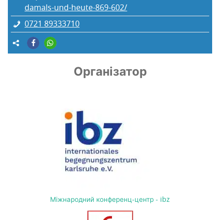
damals-und-heute-869-602/
0721 89333710
Організатор
Міжнародний конференц-центр - ibz