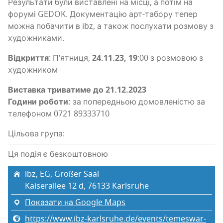
Резуль­та­ти були вистав­ле­ні на місці, а потім на
фору­мі GEDOK. Доку­мен­та­цію арт-табо­ру тепер
можна поба­чи­ти в ibz, а також послу­ха­ти роз­мо­ву з
художниками.
Від­кри­т­тя
: П’я­тни­ця,
24.11.23, 19
:00 з роз­мо­вою з
художником
Вистав­ка три­ва­ти­ме до 21.12.2023
Годи­ни робо­ти:
за попе­ре­дньою домов­ле­ні­стю за
теле­фо­ном 0721 89333710
Цільова група:
Ця подія є безкоштовною
ibz, EG, Großer Saal
Kaiserallee 12 d, 76133 Karlsruhe
Показати на Google Maps
https://www.ibz-karlsruhe.de/events/temeswar-