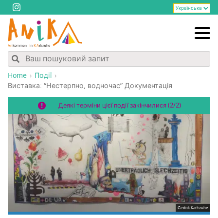
Home
Події
Вистав­ка: “Нестер­пно, водно­час” Документація
Деякі терміни цієї події закінчилися (2/2)
Gedok Karlsruhe