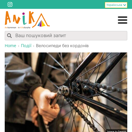
Home
Події
Вело­си­пе­ди без кордонів
Image by freepik