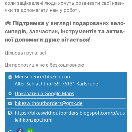
коли заці­кав­ле­ні люди хочуть роз­ви­ва­ти свої нави­
чки та допо­ма­га­ти нам у роботі.
🚲 Під­трим­ка
у вигля­ді пода­ро­ва­них вело­
си­пе­дів, зап­ча­стин, інстру­мен­тів
та актив­
ної допо­мо­ги дуже вітається!
Цільова група: всі
Ця пропозиція не є безкоштовною
MenschenrechtsZentrum
Alter Schlachthof 59, 76131 Karlsruhe
Показати на Google Maps
bikeswithoutborders@gmx.de
https://bikeswithoutborders.blogspot.com/p/aus
leihkonzept.html