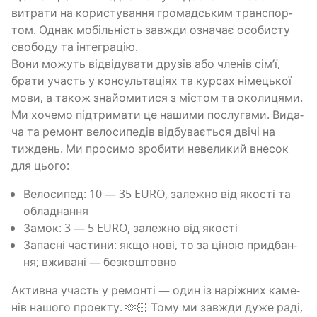
витра­ти на кори­сту­ва­н­ня гро­мад­ським транс­пор­
том. Однак мобіль­ність зав­жди озна­чає осо­би­сту
сво­бо­ду та інтеграцію.
Вони можуть від­ві­ду­ва­ти дру­зів або чле­нів сім’ї,
бра­ти участь у кон­суль­та­ці­ях та кур­сах німе­цької
мови, а також зна­йо­ми­ти­ся з містом та околицями.
Ми хоче­мо під­три­ма­ти це наши­ми послу­га­ми. Вида­
ча та ремонт вело­си­пе­дів від­бу­ва­є­ться дві­чі на
тиждень. Ми про­си­мо зро­би­ти неве­ли­кий вне­сок
для цього:
Вело­си­пед: 10 — 35 EURO, зале­жно від яко­сті та
обладнання
Замок: 3 — 5 EURO, зале­жно від якості
Запа­сні части­ни: якщо нові, то за ціною при­дба­н­
ня; вжи­ва­ні — безкоштовно
Актив­на участь у ремон­ті — один із нарі­жних каме­
нів нашо­го про­е­кту. 🫶🏻 Тому ми зав­жди дуже раді,