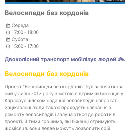
Вело­си­пе­ди без кордонів
Середа
17:00 - 18:00
Субота
15:00 - 17:00
Дво­ко­лі­сний транс­порт мобі­лі­зує людей 🚲.
Вело­си­пе­ди без кордонів
Про­ект “Вело­си­пе­ди без кор­до­нів” був запо­ча­тко­ва­
ний у липні 2012 року з метою під­трим­ки біжен­ців у
Карл­сруе шля­хом нада­н­ня вело­си­пе­дів напро­кат.
Заці­кав­ле­ні люди також про­хо­дять навча­н­ня з
ремон­ту вело­си­пе­дів і залу­ча­ю­ться до робо­ти в
про­е­кті. З тими гро­ши­ма, які біжен­ці отри­му­ють
щомі­ся­ця, вони ледве можуть дозво­ли­ти собі