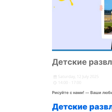
Дет­ские раз­в
Saturday, 12 July 2025
14:00 - 17:00
Рисуй­те с нами! — Ваши люб
Дет­ские раз­в