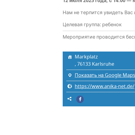
12 июля 2025 года, с 14:00 —
Нам не тер­пит­ся уви­деть Вас 
Целевая группа: ребенок
Мероприятие проводится бес
Markplatz
, 76133 Karlsruhe
Показать на Google Map
https://www.anika-net.de/