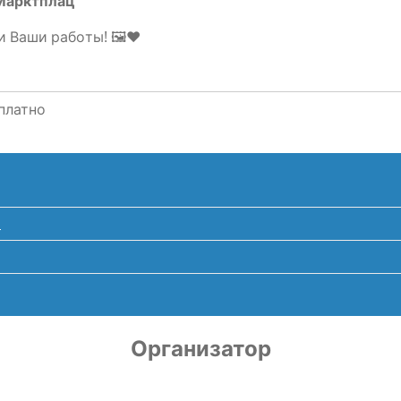
 Марктплац
и Ваши рабо­ты! 🖼️❤️
платно
s
Организатор