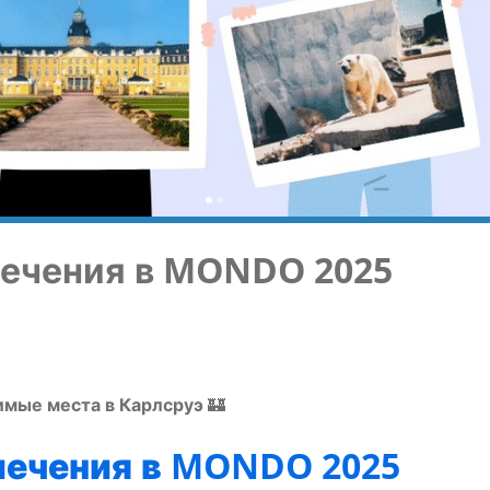
ле­че­ния в MONDO 2025
и­мые места в Карлсруэ
🏰
ле­че­ния в MONDO 2025