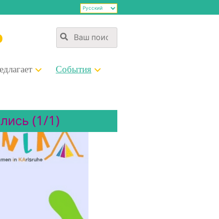
э
д­ла­га­ет
Собы­тия
лись (1/1)