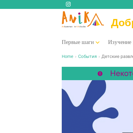
Доб
Пер­вые шаги
Изу­че­ние
Home
События
Дет­ские раз­в
Некот