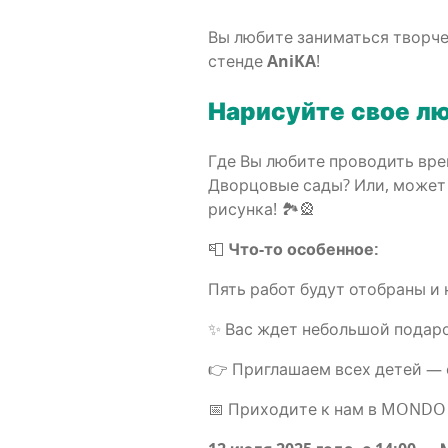
Вы люби­те зани­мать­ся твор­че
стен­де
AniKA
!
Нари­суй­те свое л
Где Вы люби­те про­во­дить вре­
Двор­цо­вые сады? Или, может 
рисун­ка! 🏞️🎡
📮
Что-то осо­бен­ное:
Пять работ будут ото­бра­ны и н
✨ Вас ждет неболь­шой подаро
👉 При­гла­ша­ем всех детей — 
📅 При­хо­ди­те к нам в MONDO 