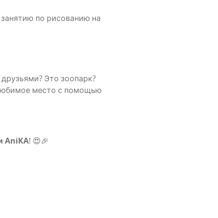
у заня­тию по рисо­ва­нию на
 дру­зья­ми? Это зоо­парк?
 люби­мое место с помо­щью
и AniKA
! 😍🎉