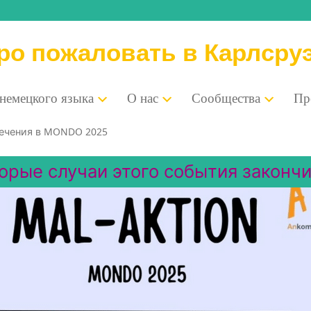
ро пожаловать в Карлсру
 немец­ко­го языка
О нас
Сооб­ще­ства
Пре
ле­че­ния в MONDO 2025
орые случаи этого события закончи