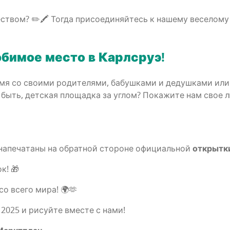
­ством? ✏️🖍️ Тогда при­со­еди­няй­тесь к наше­му весе­ло­м
юби­мое место в Карлсруэ!
мя со сво­и­ми роди­те­ля­ми, бабуш­ка­ми и дедуш­ка­ми или
быть, дет­ская пло­щад­ка за углом? Пока­жи­те нам свое
апе­ча­та­ны на обрат­ной сто­роне офи­ци­аль­ной
открыт­к
к! 🎁
со все­го мира! 🌍🫶
2025 и рисуй­те вме­сте с нами!