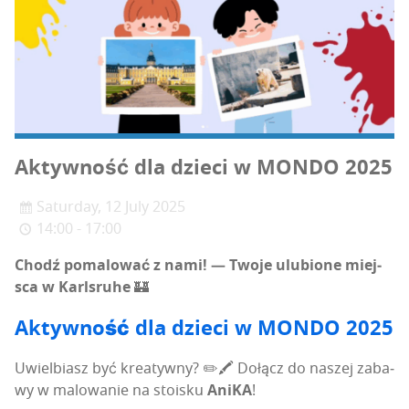
Aktyw­ność dla dzie­ci w MONDO 2025
Saturday, 12 July 2025
14:00 - 17:00
Chodź poma­lo­wać z nami! — Two­je ulu­bio­ne miej­
sca w Karls­ru­he
🏰
Aktyw­ność dla dzie­ci w MONDO 2025
Uwiel­biasz być kre­atyw­ny? ✏️🖍️ Dołącz do naszej zaba­
wy w malo­wa­nie na sto­isku
Ani­KA
!