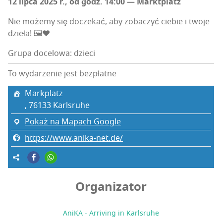
12 lip­ca 2025 r., od godz. 14:00 — Marktplatz
Nie może­my się docze­kać, aby zoba­czyć cie­bie i two­je
dzie­ła! 🖼️❤️
Grupa docelowa: dzieci
To wydarzenie jest bezpłatne
Mark­platz
, 76133 Karls­ru­he
Pokaż na Mapach Google
https://www.anika-net.de/
Organizator
AniKA - Arriving in Karlsruhe