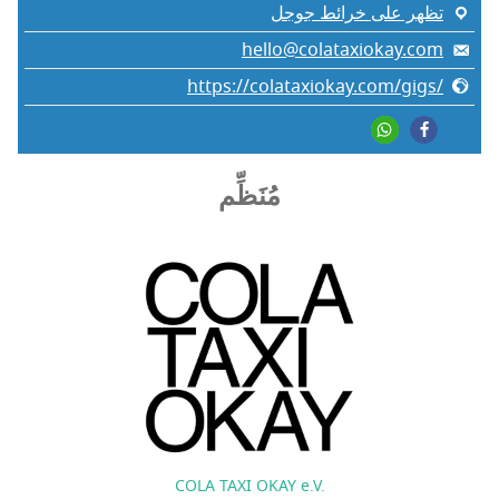
تظهر على خرائط جوجل
hello@colataxiokay.com
https://colataxiokay.com/gigs/
مُنَظِّم
COLA TAXI OKAY e.V.