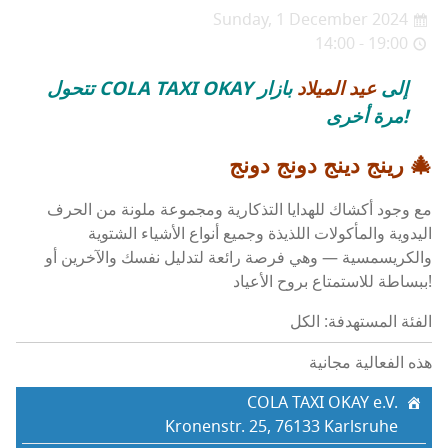
Sunday, 1 December 2024
14:00 - 19:00
تتحول COLA TAXI OKAY إلى
عيد الميلاد
بازار
مرة أخرى!
دينج دونج دونج 🎄
رينج
مع وجود أكشاك للهدايا التذكارية ومجموعة ملونة من الحرف
اليدوية والمأكولات اللذيذة وجميع أنواع الأشياء الشتوية
والكريسمسية — وهي فرصة رائعة لتدليل نفسك والآخرين أو
ببساطة للاستمتاع بروح الأعياد!
الفئة المستهدفة: الكل
هذه الفعالية مجانية
COLA TAXI OKAY e.V.
Kronenstr. 25, 76133 Karlsruhe