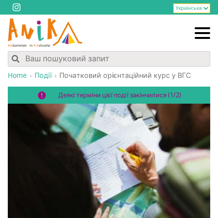
Home
Події
Поча­тко­вий орі­єн­та­цій­ний курс у ВГС
Деякі терміни цієї події закінчилися (1/2)