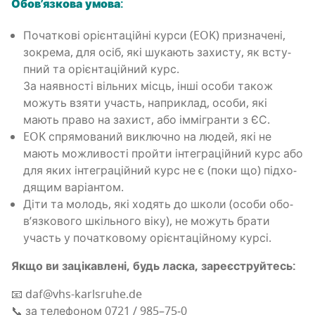
Обо­в’яз­ко­ва умова:
Поча­тко­ві орі­єн­та­цій­ні кур­си (EOK) при­зна­че­ні,
зокре­ма, для осіб, які шука­ють захи­сту, як всту­
пний та орі­єн­та­цій­ний курс.
За наяв­но­сті віль­них місць, інші осо­би також
можуть взя­ти участь, напри­клад, осо­би, які
мають пра­во на захист, або іммі­гран­ти з ЄС.
EOK спря­мо­ва­ний виклю­чно на людей, які не
мають можли­во­сті прой­ти інте­гра­цій­ний курс або
для яких інте­гра­цій­ний курс не є (поки що) під­хо­
дя­щим варіантом.
Діти та молодь, які ходять до шко­ли (осо­би обо­
в’яз­ко­во­го шкіль­но­го віку), не можуть бра­ти
участь у поча­тко­во­му орі­єн­та­цій­но­му курсі.
Якщо ви заці­кав­ле­ні, будь ласка, зареєструйтесь:
📧 daf@vhs-karlsruhe.de
📞 за теле­фо­ном 0721 / 985–75‑0