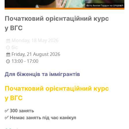
Фото
Анніки Гордон
на
Unsplash
Поча­тко­вий орі­єн­та­цій­ний курс
у ВГС
Monday, 18 May 2026
біс
Friday, 21 August 2026
13:00 - 17:00
Для біжен­ців та іммігрантів
Поча­тко­вий орі­єн­та­цій­ний курс
у ВГС
✅ 300 занять
✅ Немає занять під час канікул