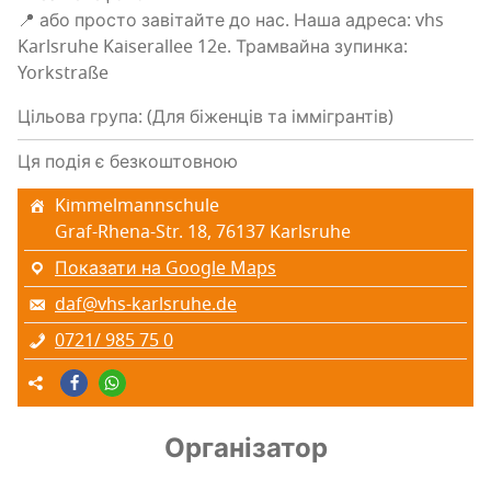
📍 або про­сто заві­тай­те до нас. Наша адре­са: vhs
Karlsruhe Kaiserallee 12e. Трам­вай­на зупин­ка:
Yorkstraße
Цільова група: (Для біженців та іммігрантів)
Ця подія є безкоштовною
Kimmelmannschule
Graf-Rhena-Str. 18, 76137 Karlsruhe
Показати на Google Maps
daf@vhs-karlsruhe.de
0721/ 985 75 0
Організатор