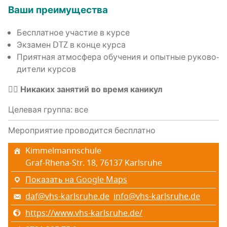
Ваши пре­иму­ще­ства
Бес­плат­ное уча­стие в курсе
Экза­мен DTZ в кон­це курса
При­ят­ная атмо­сфе­ра обу­че­ния и опыт­ные руко­во­
ди­те­ли курсов
👉🏼
Ника­ких заня­тий во вре­мя каникул
Целевая группа: все
Мероприятие проводится бесплатно
Kimmelmannschule
Graf-Rhena-Str. 18, 76137 Karlsruhe
Показать на Google Maps
daf@vhs-karlsruhe.de
info@vhs-karlsruhe.de
https://www.vhs-karlsruhe.de/