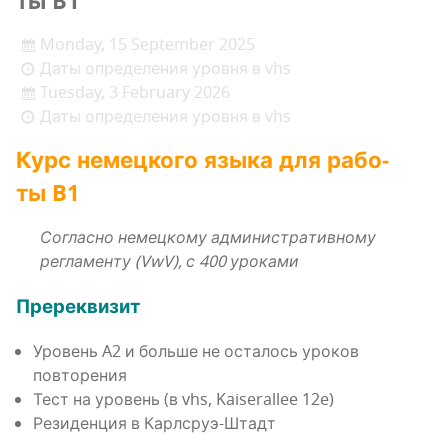
ты B1
Monday, 15 September 2025
Даты определения уровня в vhs
Tuesday, 3 February 2026
Даты определения уровня в vhs
Курс немец­ко­го язы­ка для рабо­
ты B1
Соглас­но немец­ко­му адми­ни­стра­тив­но­му
регла­мен­ту (VwV), с 400 уроками
Пре­ре­кви­зит
Уро­вень A2 и боль­ше не оста­лось уро­ков
повторения
Тест на уро­вень (в vhs, Kaiserallee 12e)
Рези­ден­ция в Карлсруэ-Штадт