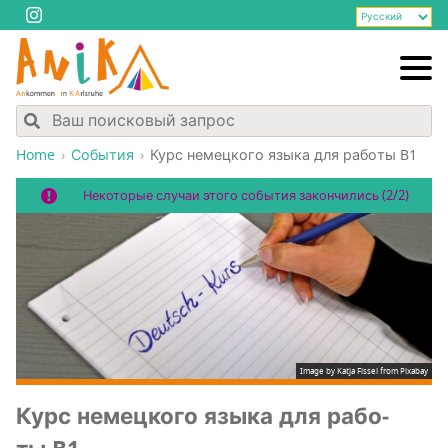
Home
События
Курс немец­ко­го язы­ка для рабо­ты B1
Некоторые случаи этого события закончились (2/2)
Image by
Katja Fissel
from
Pixabay
Курс немец­ко­го язы­ка для рабо­