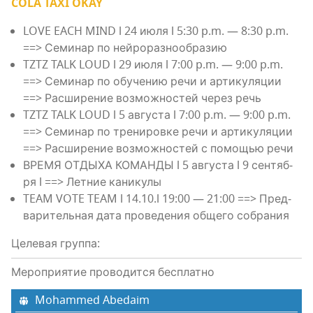
COLA TAXI OKAY
LOVE EACH MIND l 24 июля l 5:30 p.m. — 8:30 p.m.
==> Семи­нар по нейроразнообразию
TZTZ TALK LOUD l 29 июля l 7:00 p.m. — 9:00 p.m.
==> Семи­нар по обу­че­нию речи и арти­ку­ля­ции
==> Рас­ши­ре­ние воз­мож­но­стей через речь
TZTZ TALK LOUD l 5 авгу­ста l 7:00 p.m. — 9:00 p.m.
==> Семи­нар по тре­ни­ров­ке речи и арти­ку­ля­ции
==> Рас­ши­ре­ние воз­мож­но­стей с помо­щью речи
ВРЕМЯ ОТДЫХА КОМАНДЫ l 5 авгу­ста l 9 сен­тяб­
ря l ==> Лет­ние каникулы
TEAM VOTE TEAM l 14.10.l 19:00 — 21:00 ==> Пред­
ва­ри­тель­ная дата про­ве­де­ния обще­го собрания
Целевая группа:
Мероприятие проводится бесплатно
Mohammed Abedaim