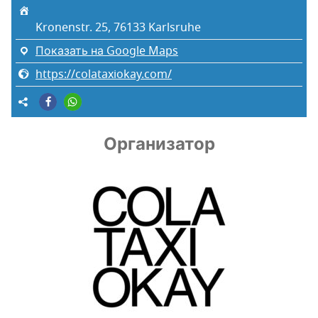
Kronenstr. 25, 76133 Karlsruhe
Показать на Google Maps
https://colataxiokay.com/
Организатор