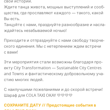
свои исто­рии.
Жди­те тан­ца живо­та, мощ­ных выступ­ле­ний и сооб­
ще­ства, где про­слав­ля­ют каж­до­го — тако­го, какой
Вы есть.
Тан­цуй­те с нами, празд­нуй­те раз­но­об­ра­зие и насла­
ждай­тесь неза­бы­ва­е­мой ночью!
При­хо­ди­те и отпразд­нуй­те с нами сво­бо­ду твор­че­
ско­го еди­не­ния. Мы с нетер­пе­ни­ем ждем встре­чи
с вами!
Эти меро­при­я­тия ста­ли воз­мож­ны бла­го­да­ря про­
ек­ту City Transformation — Sustainable City Centres
and Towns и фан­та­сти­че­ско­му доб­ро­воль­но­му уча­
стию мно­гих людей.
С наи­луч­ши­ми поже­ла­ни­я­ми и до ско­рой встре­чи!
Шараф для COLA TAXI OKAY 💛💛💛💛
СОХРАНИТЕ ДАТУ // Пред­сто­я­щие собы­тия в