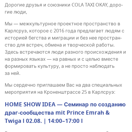
Доро­гие дру­зья и союз­ни­ки COLA TAXI OKAY, доро­
гие люди,
Мы — меж­куль­тур­ное про­ект­ное про­стран­ство в
Карлсруэ, кото­рое с 2016 года пред­ла­га­ет людям с
исто­ри­ей бег­ства и мигра­ции и без нее про­стран­
ство для встреч, обме­на и твор­че­ской рабо­ты.
Здесь встре­ча­ют­ся люди раз­но­го про­ис­хож­де­ния и
на раз­ных язы­ках — на рав­ных и с целью вме­сте
фор­ми­ро­вать куль­ту­ру, а не про­сто наблю­дать
за ней.
Мы сер­деч­но при­гла­ша­ем Вас на два спе­ци­аль­ных
меро­при­я­тия на Кро­нен­штрас­се 25 в Карлсруэ:
HOME SHOW IDEA — Семи­нар по созда­нию
драг-сооб­ще­ства mit Prince Emrah &
Twiga l 02.08. | 14:00–17:00 l