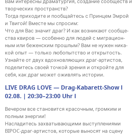
Вам инте­рес­ны дра­ма­тур­гия, созда­ние сооб­ществ и
твор­че­ских про­странств?
Тогда при­хо­ди­те и пооб­щай­тесь с Прин­цем Эмрой
и Тви­гой! Вме­сте мы спро­сим:
Что для Вас зна­чит драг? И как воз­ни­ка­ют сооб­ще­
ства кви­ров — осо­бен­но для людей с мигра­ци­он­
ным или бежен­ским про­шлым? Вам не нужен ника­
кой опыт — толь­ко любо­пыт­ство и откры­тость.
Узнай­те от двух вдох­нов­ля­ю­щих драг-арти­стов,
поде­ли­тесь сво­ей точ­кой зре­ния и открой­те для
себя, как драг может ожив­лять истории.
LIVE DRAG LOVE — Drag-Kabarett-Show l
02.08. | 20:30–23:00 Uhr l
Вече­ром все ста­но­вит­ся кра­соч­ным, гром­ким и
пол­ным энер­гии!
Насла­ди­тесь захва­ты­ва­ю­щи­ми выступ­ле­ни­я­ми
BIPOC-драг-арти­стов, кото­рые выно­сят на сце­ну