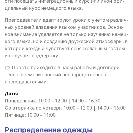
сти посе­щать инте­гра­ци­он­ный курс или иной офи­
ци­аль­ный курс немец­ко­го языка.
Пре­по­да­ва­те­ли адап­ти­ру­ют уро­ки с уче­том раз­лич­
ных уров­ней вла­де­ния язы­ком участ­ни­ков. Основ­
ное вни­ма­ние уде­ля­ет­ся не толь­ко изу­че­нию немец­
ко­го язы­ка, но и созда­нию дру­же­ской атмо­сфе­ры, в
кото­рой каж­дый чув­ству­ет себя желан­ным гостем
и полу­ча­ет поддержку.
👉 Про­сто при­хо­ди­те в часы рабо­ты и дого­во­ри­
тесь о вре­ме­ни заня­тий непо­сред­ствен­но с
преподавателями.
Даты:
Поне­дель­ник: 10:00 – 12:00 | 14:00 – 16:30
Со втор­ни­ка по чет­верг: 10:00 – 12:00 | 14:00 – 16:00
Пят­ни­ца: 10:00 – 11:00
Рас­пре­де­ле­ние одежды