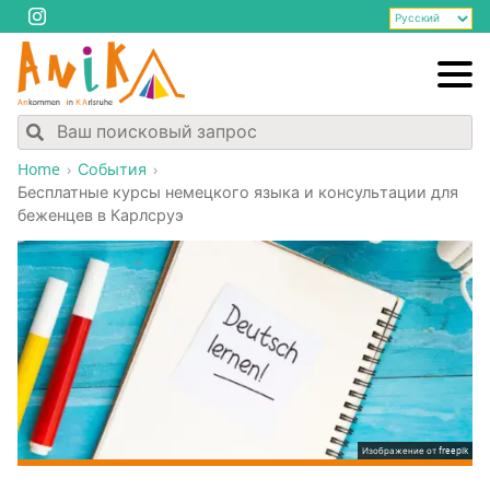
Home
События
Бес­плат­ные кур­сы немец­ко­го язы­ка и кон­суль­та­ции для
бежен­цев в Карлсруэ
Изображение от freepik