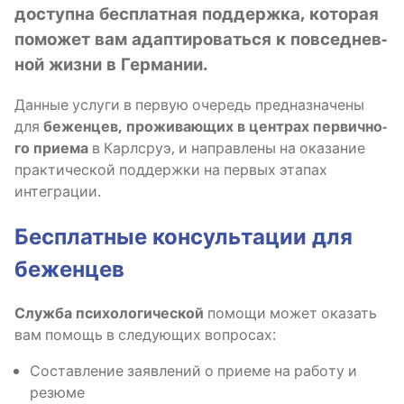
доступ­на бес­плат­ная под­держ­ка, кото­рая
помо­жет вам адап­ти­ро­вать­ся к повсе­днев­
ной жиз­ни в Германии.
Дан­ные услу­ги в первую оче­редь пред­на­зна­че­ны
для
бежен­цев, про­жи­ва­ю­щих в цен­трах пер­вич­но­
го при­е­ма
в Карлсруэ, и направ­ле­ны на ока­за­ние
прак­ти­че­ской под­держ­ки на пер­вых эта­пах
интеграции.
Бес­плат­ные кон­суль­та­ции для
беженцев
Служ­ба пси­хо­ло­ги­че­ской
помо­щи может ока­зать
вам помощь в сле­ду­ю­щих вопросах:
Состав­ле­ние заяв­ле­ний о при­е­ме на рабо­ту и
резюме