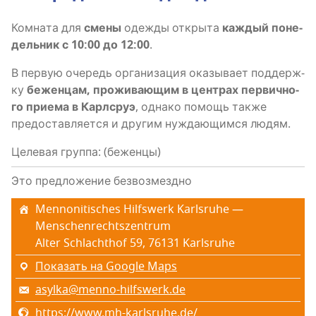
Ком­на­та для
сме­ны
одеж­ды откры­та
каж­дый поне­
дель­ник с 10:00 до 12:00
.
В первую оче­редь орга­ни­за­ция ока­зы­ва­ет под­держ­
ку
бежен­цам, про­жи­ва­ю­щим в цен­трах пер­вич­но­
го при­е­ма в Карлсруэ
, одна­ко помощь так­же
предо­став­ля­ет­ся и дру­гим нуж­да­ю­щим­ся людям.
Целевая группа: (беженцы)
Это предложение безвозмездно
Mennonitisches Hilfswerk Karlsruhe —
Menschenrechtszentrum
Alter Schlachthof 59, 76131 Karlsruhe
Показать на Google Maps
asylka@menno-hilfswerk.de
https://www.mh-karlsruhe.de/