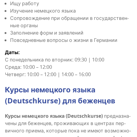
Ищу рабо­ту
Изу­че­ние немец­ко­го языка
Сопро­вож­де­ние при обра­ще­нии в госу­дар­ствен­
ные органы
Запол­не­ние форм и заявлений
Повсе­днев­ные вопро­сы о жиз­ни в Германии
Даты:
С поне­дель­ни­ка по втор­ник: 09:30 | 10:00
Сре­да: 10:00 – 12:00
Чет­верг: 10:00 – 12:00 | 14:00 – 16:00
Кур­сы немец­ко­го язы­ка
(Deutschkurse) для беженцев
Кур­сы немец­ко­го язы­ка (Deutschkurse)
пред­на­зна­
че­ны для бежен­цев, про­жи­ва­ю­щих в цен­трах пер­
вич­но­го при­е­ма, кото­рые пока не име­ют воз­мож­но­