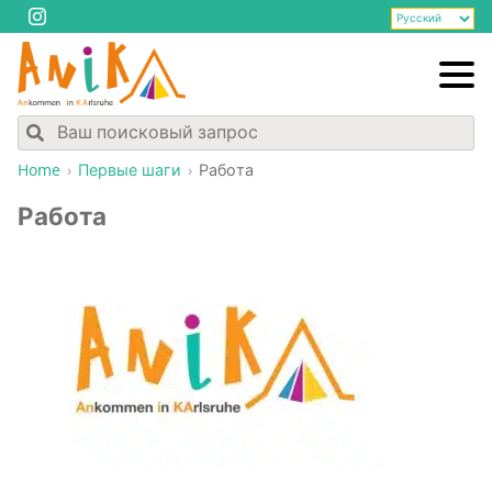
Home
Пер­вые шаги
Рабо­та
Рабо­та