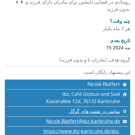
👩‍👧 رویدادی در فضایی دلنشین برای مادران دارای فرزند و
بدون فرزند.
چند وقت؟
هر 3 ماه یکبار
تاریخ بعدی
15 مه 2024
گروه هدف: (مادران با و بدون فرزند)
این پیشنهاد رایگان است
Nicole Blaffert
ibz, Café Globus und Saal
Kaiserallee 12d, 76133 Karlsruhe
نمایش در نقشه های گوگل
Nicole.Blaffert@ibz-karlsruhe.de
https://www.ibz-karlsruhe.de/ibz-