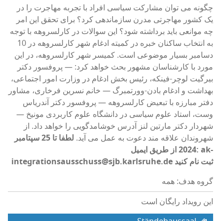
چگونه می توان مشارکت سیاسی افراد با تجربه مهاجرت را در
یک کشور مهاجرتی مدرن سازماندهی کرد؟ برای تحقق این امر
چه موانعی باید برداشته شود؟ این سوالات در کارلسروهه با توجه
به انتخاب ساکنان خبره در کمیته ادغام شهر کارلسروهه در 10
دسامبر بسیار موضوعی است. کمیسر شهر کارلسروهه، در این
مورد با کارشناسان مشهور بحث خواهد کرد: — پروفسور دکتر
بیرگیت لوچر-فینکه، رئیس بخش ادغام در وزارت امور اجتماعی،
بهداشت و ادغام بادن-وورتمبرگ — خانم نسرین فرخاری، مشاور
دفتر مبارزه با تبعیض کارلسروهه — پروفسور دکتر آندریاس
وست، استاد علوم سیاسی در دانشگاه علوم کاربردی مونیخ —
شهردار دکتر مارتین لنز آدرس خوشامدگویی را خواهد داد. از
شهروندان علاقه مند دعوت به عمل می آید.
لطفا تا 25 سپتامبر
2024 از طریق ایمیل: ak-
integrationsausschuss@sjb.karlsruhe.de ثبت نام کنید
گروه هدف: همه
این رویداد رایگان است