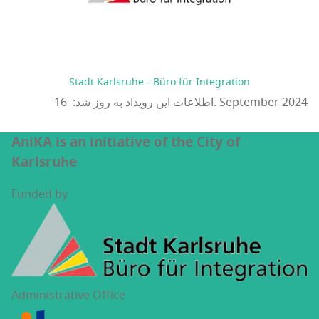
Stadt Karlsruhe - Büro für Integration
اطلاعات این رویداد به روز شد: 16. September 2024
AniKA is an initiative of the City of
Karlsruhe
Funded by
Administrative Office