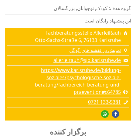
گروه هدف: کودک, نوجوانان, بزرگسالان
این پیشنهاد رایگان است
Fachberatungsstelle AllerleiRauh
Otto-Sachs-Straße 6, 76133 Karlsruhe
نمایش در نقشه های گوگل
allerleirauh@sjb.karlsruhe.de
https://www.karlsruhe.de/bildung-
soziales/psychologische-soziale-
beratung/fachbereich-beratung-und-
praevention#c64785
0721 133‑5381
برگزار کننده