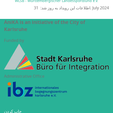
WLSB - Württembergischer Landessportbund e.V.
اطلاعات این رویداد به روز شد: 31. July 2024
AniKA is an initiative of the City of
Karlsruhe
Funded by
Administrative Office
چاپ کردن