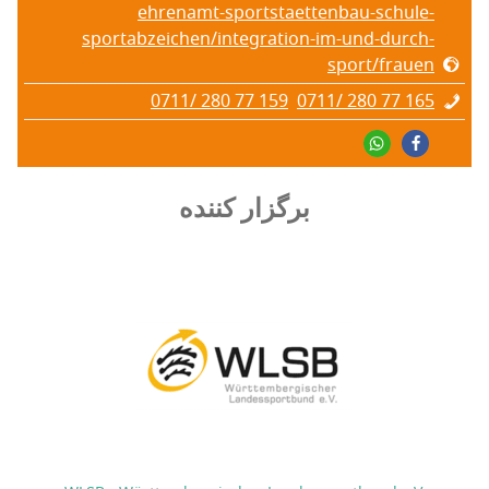
ehrenamt-sportstaettenbau-schule-
sportabzeichen/integration-im-und-durch-
sport/frauen
0711/ 280 77 159
0711/ 280 77 165
برگزار کننده