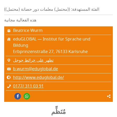
الفئة المستهدفة: ((محتمل) معلمات دور حضانة (محتمل))
هذه الفعالية مجانية
Beatrice Wurm
eduGLOBAL — Institut für Sprache und
Bildung
Erbprinzenstraße 27, 76133 Karlsruhe
تظهر على خرائط جوجل
b.wurm@eduglobal.de
http://www.eduglobal.de/
0177/ 311 03 91
مُنَظِّم