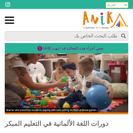
بعض أجزاء هذه الفعالية قد انتهت (4/4)
Teacher and preschool students playing with balls sitting on floor at kindergarten
دورات اللغة الألمانية في التعليم المبكر