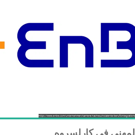
https://www.enbw.com/unternehmen/karriere/nachwuchstalente/berufsintegration
 المهني في كارلسروه