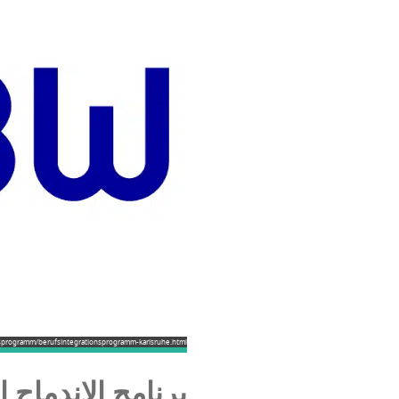
sprogramm/berufsintegrationsprogramm-karlsruhe.html
برنامج الاندماج