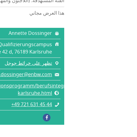
الفئة المستهدفة: (اللاجئون والمه
هذا العرض مجاني
Annette Dossinger
Qualifizierungscampus
 42 d, 76189 Karlsruhe
تظهر على خرائط جوجل
.dossinger@enbw.com
tionsprogramm/berufsintegrationsprogramm-
karlsruhe.html
+49 721 631 45 44