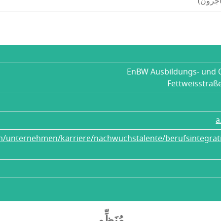
اجرون)
EnBW Ausbildungs- und 
Fettweisstraße
a
m/unternehmen/karriere/nachwuchstalente/berufsintegra
مُنَظِّم