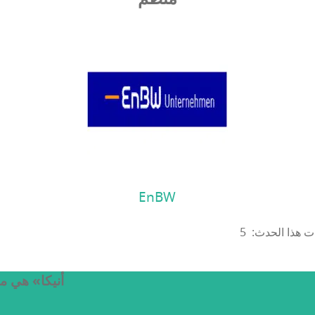
EnBW
«أنيكا» هي م