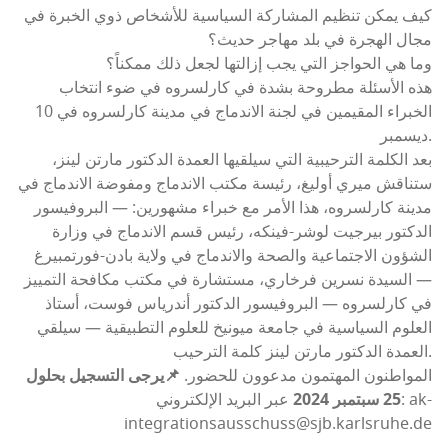
كيف يمكن تنظيم المشاركة السياسية للأشخاص ذوي الخبرة في
مجال الهجرة في بلد مهاجر حديث؟
وما هي الحواجز التي يجب إزالتها لجعل ذلك ممكناً؟
هذه الأسئلة مطروحة بشدة في كارلسروه في ضوء انتخاب
الخبراء المقيمين في لجنة الاندماج في مدينة كارلسروه في 10
ديسمبر.
بعد الكلمة الترحيبية التي سيلقيها العمدة الدكتور مارتن لينز،
ستناقش ميري أوليغ، رئيسة مكتب الاندماج ومفوضة الاندماج في
مدينة كارلسروه، هذا الأمر مع خبراء مشهورين: — البروفيسور
الدكتور بيرجيت لوشر-فينكه، رئيس قسم الاندماج في وزارة
الشؤون الاجتماعية والصحة والاندماج في ولاية بادن-فورتمبيرغ
— السيدة نسرين فرخاري، مستشارة في مكتب مكافحة التمييز
في كارلسروه — البروفيسور الدكتور أندرياس فوست، أستاذ
العلوم السياسية في جامعة ميونيخ للعلوم التطبيقية — سيلقي
العمدة الدكتور مارتن لينز كلمة الترحيب.
المواطنون المهتمون مدعوون للحضور.
📌يرجى التسجيل بحلول
25 سبتمبر 2024
عبر البريد الإلكتروني: ak-
integrationsausschuss@sjb.karlsruhe.de