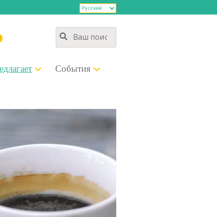
э
д­ла­га­ет
Собы­тия