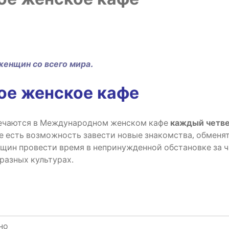
ен­щин со все­го мира.
ное жен­ское кафе
­ча­ют­ся в Меж­ду­на­род­ном жен­ском кафе
каж­дый чет­ве
 есть воз­мож­ность заве­сти новые зна­ком­ства, обме­нят
н­щин про­ве­сти вре­мя в непри­нуж­ден­ной обста­нов­ке з
 раз­ных культурах.
но