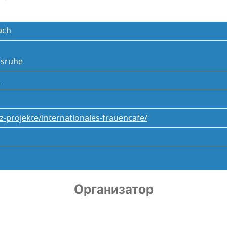
ach
lsruhe
s
bz-projekte/internationales-frauencafe/
Организатор