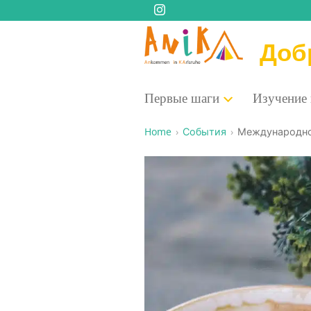
Доб
Пер­вые шаги
Изу­че­ние
Home
События
Меж­ду­на­род­