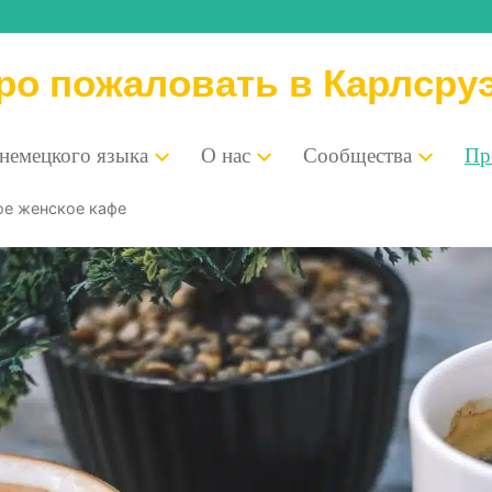
ро пожаловать в Карлсру
 немец­ко­го языка
О нас
Сооб­ще­ства
Пре
ное жен­ское кафе