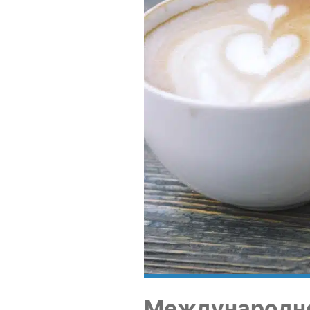
Меж­ду­на­род­