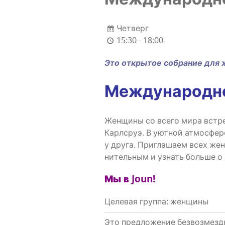
Четверг
15:30 - 18:00
Это откры­тое собра­ние для ж
Меж­ду­на­род­
Жен­щи­ны со все­го мира встре
Карлсруэ. В уют­ной атмо­сфе­ре
у дру­га. При­гла­ша­ем всех же
ни­тель­ным и узнать боль­ше о
Мы в Joun!
Целевая группа: женщины
Это предложение безвозмезд