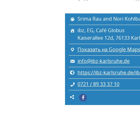
Srima Rau and Nori Kohlb
ibz, EG, Café Globus
Kaiserallee 12d, 76133 Kar
Показать на Google Map
info@ibz-karlsruhe.de
https://ibz-karlsruhe.de/i
0721 / 89 33 37 10