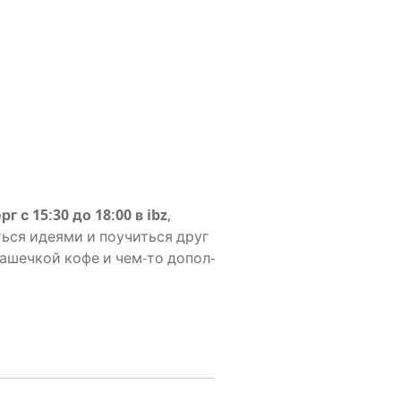
рг с 15:30 до 18:00 в ibz
,
ь­ся иде­я­ми и поучить­ся друг
а чашеч­кой кофе и чем-то допол­