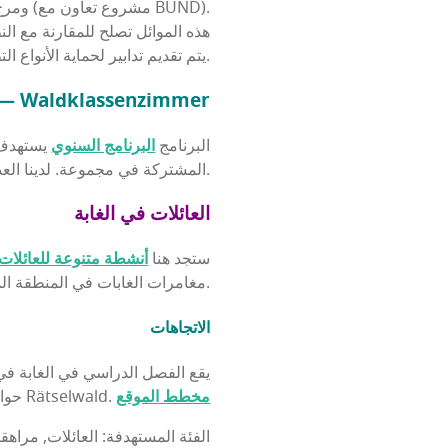
ومرج البساتين والجدار الحجري الجاف أو الحديقة (مشروع تعاون مع BUND).
هذه الموائل تصلح للمقارنة مع الن
يتم تقديم تدابير لحماية الأنواع التطبيقية.
البرنامج السنوي — aldklassenzimmer
البرنامج
البرنامج السنوي
يستهدف ا
المشتركة في مجموعة. لدينا العديد من أنشطة العطلات للأطفال في برنامجنا.
العائلات في الغابة
ستجد هنا
أنشطة متنوعة للعائلات
مغامرات الغابات في المنطقة المحيطة. كما قمنا أيضاً بتصميم العديد من المسيرات من أجلك.
الاتجاهات
يقع الفصل الدراسي في الغابة في و
مخطط الموقع
حوالي 200 متر ويمكن الوصول إليه سيراً على الأقدام عبر Rätselwald.
الفئة المستهدفة: العائلات, مراهق