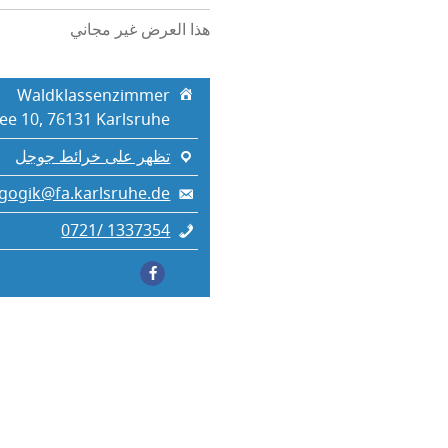
هذا العرض غير مجاني
Waldklassenzimmer
ee 10, 76131 Karlsruhe
تظهر على خرائط جوجل
gogik@fa.karlsruhe.de
0721/ 1337354