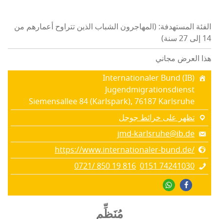
الفئة المستهدفة: (المهاجرون الشباب الذين تتراوح أعمارهم من
14 إلى 27 سنة)
هذا العرض مجاني
Internationaler Bund (IB)
Jugendmigrationsdienst
Siemensallee 84 (Karlspark), 76187 Karlsruhe
تظهر على خرائط جوجل
jmd-karlsruhe@ib.de
https://www.internationaler-bund.de/
0721/ 850 19 816
0151 74241030
مُنَظِّم