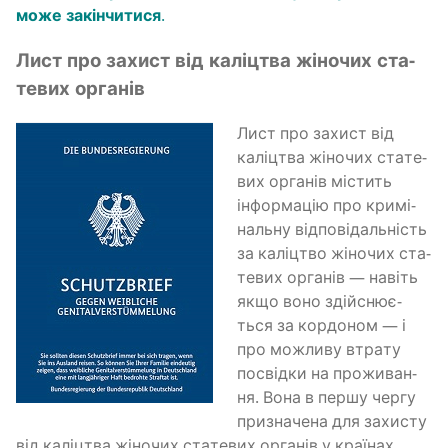
може закін­чи­ти­ся
.
Лист про захист від калі­цтва жіно­чих ста­
те­вих органів
Лист про захист від
калі­цтва жіно­чих ста­те­
вих орга­нів містить
інфор­ма­цію про кри­мі­
наль­ну від­по­від­аль­ність
за калі­цтво жіно­чих ста­
те­вих орга­нів — навіть
якщо воно здій­сню­є­
ться за кор­до­ном — і
про можли­ву втра­ту
посвід­ки на про­жи­ва­н­
ня. Вона в пер­шу чер­гу
при­зна­че­на для захи­сту
від калі­цтва жіно­чих ста­те­вих орга­нів у кра­ї­нах