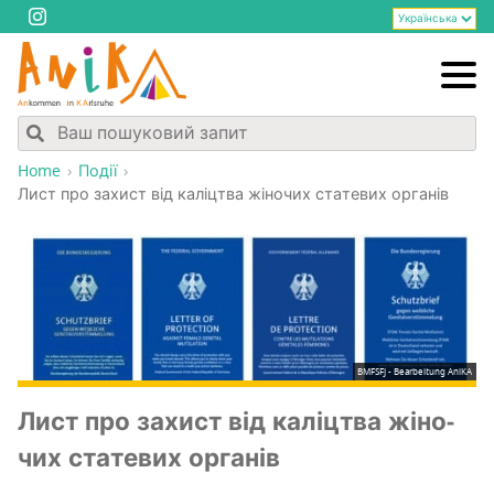
Home
Події
Лист про захист від калі­цтва жіно­чих ста­те­вих органів
BMFSFJ - Bearbeitung AniKA
Лист про захист від калі­цтва жіно­
чих ста­те­вих органів