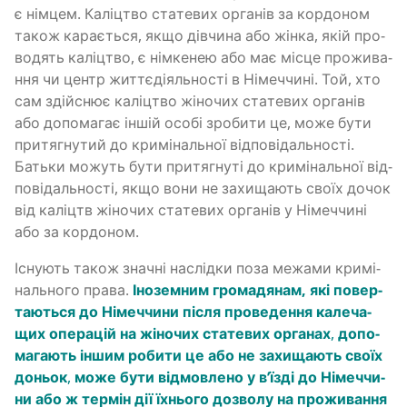
є нім­цем. Калі­цтво ста­те­вих орга­нів за кор­до­ном
також кара­є­ться, якщо дів­чи­на або жін­ка, якій про­
во­дять калі­цтво, є нім­ке­нею або має місце про­жи­ва­
н­ня чи центр жит­тє­ді­яль­но­сті в Німеч­чи­ні. Той, хто
сам здій­снює калі­цтво жіно­чих ста­те­вих орга­нів
або допо­ма­гає іншій осо­бі зро­би­ти це, може бути
при­тя­гну­тий до кри­мі­наль­ної від­по­від­аль­но­сті.
Батьки можуть бути при­тя­гну­ті до кри­мі­наль­ної від­
по­від­аль­но­сті, якщо вони не захи­ща­ють сво­їх дочок
від каліцтв жіно­чих ста­те­вих орга­нів у Німеч­чи­ні
або за кордоном.
Існу­ють також зна­чні наслід­ки поза межа­ми кри­мі­
наль­но­го пра­ва.
Іно­зем­ним гро­ма­дя­нам, які повер­
та­ю­ться до Німеч­чи­ни після про­ве­де­н­ня кале­ча­
щих опе­ра­цій на жіно­чих ста­те­вих орга­нах
,
допо­
ма­га­ють іншим роби­ти це або не захи­ща­ють сво­їх
доньок
,
може бути від­мов­ле­но у в’їзді до Німеч­чи­
ни або ж тер­мін дії їхньо­го дозво­лу на про­жи­ва­н­ня