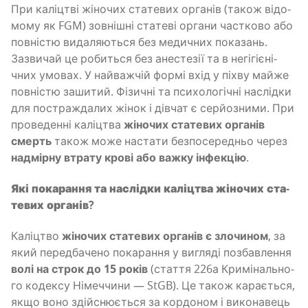
При калі­цтві жіно­чих ста­те­вих орга­нів (також відо­
мо­му як FGM) зов­ні­шні ста­те­ві орга­ни час­тко­во або
пов­ні­стю вида­ля­ю­ться без меди­чних пока­зань.
Зазви­чай це роби­ться без ане­сте­зії та в негі­гі­є­ні­
чних умо­вах. У най­важ­чій фор­мі вхід у піхву май­же
пов­ні­стю заши­тий. Фізи­чні та пси­хо­ло­гі­чні наслід­ки
для постра­жда­лих жінок і дів­чат є сер­йо­зни­ми. При
про­ве­ден­ні калі­цтва
жіно­чих ста­те­вих орга­нів
смерть
також може наста­ти без­по­се­ре­дньо через
надмір­ну втра­ту кро­ві або важ­ку інфе­кцію
.
Які пока­ра­н­ня та наслід­ки калі­цтва жіно­чих ста­
те­вих органів?
Калі­цтво
жіно­чих ста­те­вих орга­нів є зло­чи­ном
, за
який перед­ба­че­но пока­ра­н­ня у вигля­ді позбав­ле­н­ня
волі на строк до 15 років
(ста­т­тя 226а Кри­мі­наль­но­
го коде­ксу Німеч­чи­ни — StGB). Це також кара­є­ться,
якщо воно здій­сню­є­ться за кор­до­ном і вико­на­вець