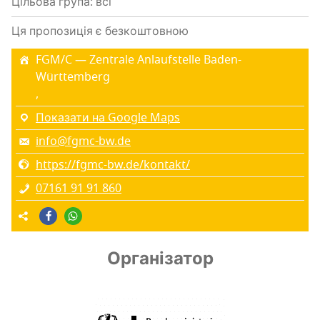
Цільова група: всі
Ця пропозиція є безкоштовною
FGM/C — Zentrale Anlaufstelle Baden-
Württemberg
,
Показати на Google Maps
info@fgmc-bw.de
https://fgmc-bw.de/kontakt/
07161 91 91 860
Організатор