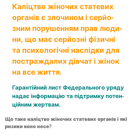
Калі­цтво жіно­чих ста­те­вих
орга­нів є зло­чи­ном і сер­йо­
зним пору­ше­н­ням прав люди­
ни, що має сер­йо­зні фізи­чні
та пси­хо­ло­гі­чні наслід­ки для
постра­жда­лих дів­чат і жінок
на все життя.
Гаран­тій­ний лист Феде­раль­но­го уря­ду
надає інфор­ма­цію та під­трим­ку потен­
цій­ним жертвам.
Що таке калі­цтво жіно­чих ста­те­вих орга­нів і які
ризи­ки воно несе?