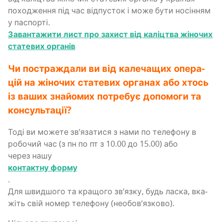
похо­дже­н­ня під час від­пу­сток і може бути носі­н­ням
у паспорті.
Заван­та­жи­ти лист про захист від калі­цтва жіно­чих
ста­те­вих органів
Чи постра­жда­ли ви від кале­ча­щих опе­ра­
цій на жіно­чих ста­те­вих орга­нах або хтось
із ваших зна­йо­мих потре­бує допо­мо­ги та
консультації?
Тоді ви може­те зв’я­за­ти­ся з нами по теле­фо­ну в
робо­чий час (з пн по пт з 10.00 до 15.00) або
через нашу
кон­та­ктну форму
.
Для швид­шо­го та кра­що­го зв’яз­ку, будь ласка, вка­
жіть свій номер теле­фо­ну (нео­бо­в’яз­ко­во).