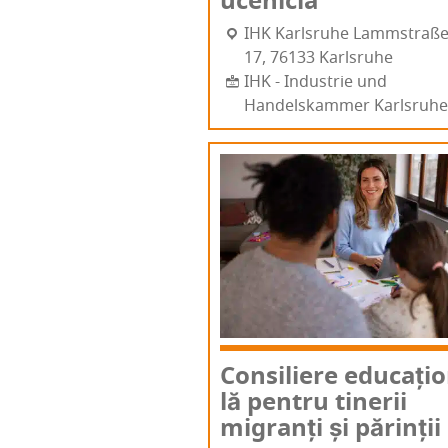
ucenicia
IHK Karl­sru­he Lamm­stra­ß
17, 76133 Karl­sru­he
IHK - Industrie und
Handelskammer Karlsruhe
Con­si­li­e­re edu­ca­țio
lă pen­tru tine­rii
migranți și părin­ții