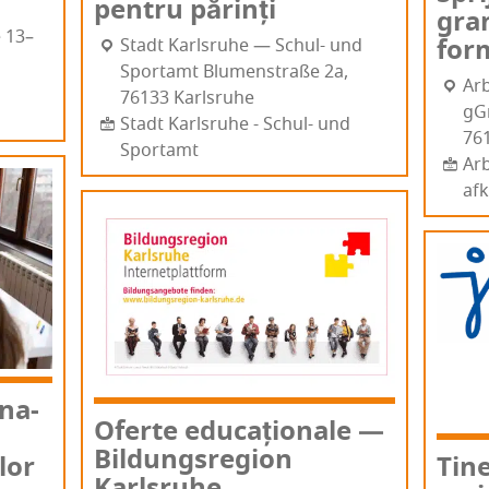
pen­tru părinți
gran
e 13–
for­
Sta­dt Karl­sru­he — Schul- und
Sportamt Blu­men­stra­ße 2a,
Arb
76133 Karl­sru­he
gGm
Stadt Karlsruhe - Schul- und
761
Sportamt
Arb
af
­na­
Ofer­te edu­ca­țio­na­le —
Bil­dun­gsre­gion
Tine
 lor
Karlsruhe