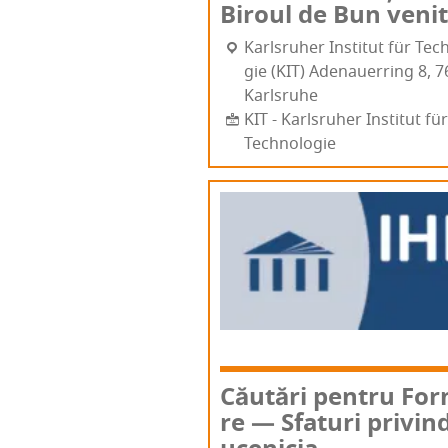
Biro­ul de Bun venit
Karl­sru­her Insti­tut für Tech
gie (KIT) Ade­nau­er­ring 8, 
Karl­sru­he
KIT - Karlsruher Institut für
Technologie
Cău­tări pen­tru For
re — Sfa­turi pri­vin