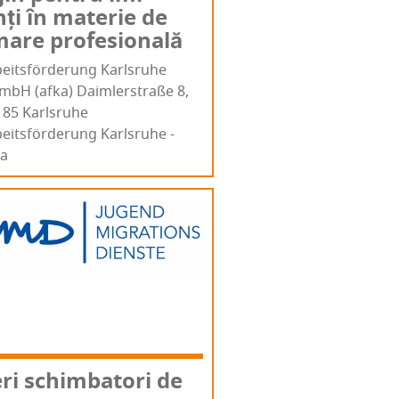
ți în mate­rie de
ma­re profesională
e­itsför­de­rung Karl­sru­he
­bH (afka) Dai­m­ler­stra­ße 8,
85 Karl­sru­he
eitsförderung Karlsruhe -
ka
ri schim­ba­tori de