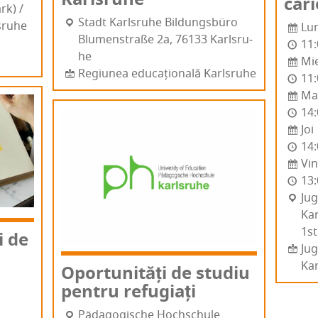
cari
ark) /
Sta­dt Karl­sru­he Bildungsbüro
sru­he
Lun
Blu­men­stra­ße 2a, 76133 Karl­sru­
11:
he
Mie
Regiunea educațională Karlsruhe
11:
Ma
14:
Joi
14:
Vin
13:
Jug
Karl
1st
ii de
Ju
Ka
Oport­u­ni­tăți de stu­diu
pen­tru refugiați
Päda­go­gis­che Hochs­chu­le