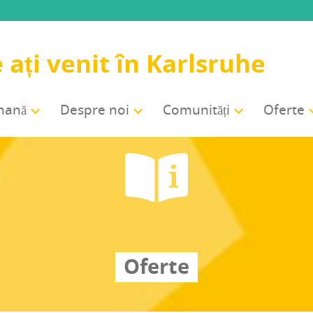
 ați venit în Karlsruhe
rmană
Des­pre noi
Comu­ni­tăți
Ofer­te
Oferte