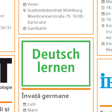
Ma
Vineri
18:
Stadt­teil­bi­blio­thek Mühlburg
Joi
­ce
Wein­bren­ner­straße 79, 76185
18:
Karl­sru­he
Int
, 76131
Gambatté
tru
lee
Int
Be
Înva­ță germane
Luni
i și
Marți