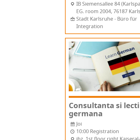
IB Sie­men­sa­l­lee 84 (Karls­p
EG. room 2004, 76187 Karl­
Stadt Karlsruhe - Büro für
Integration
Con­sul­tan­ta si lec­t
germana
Joi
10:00 Registration
ibz, 1st flo­or right Kai­se­ra­l­