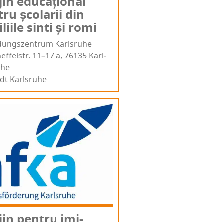
­jin edu­ca­țio­nal
tru șco­la­rii din
li­i­le sin­ti și romi
­dun­gs­zen­trum Karlsruhe
s­tr. 11–17 a, 76135 Karl­
­he
dt Karlsruhe
­jin pen­tru imi­