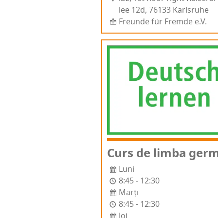
lee 12d, 76133 Karl­sru­he
Freunde für Fremde e.V.
Curs de lim­ba ger
Luni
8:45 - 12:30
Marți
8:45 - 12:30
Joi