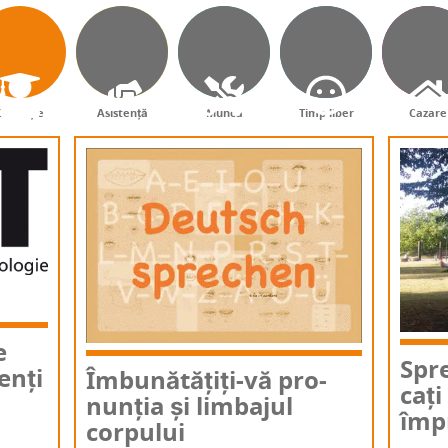
Educație
Asistență
Muncă
Timp liber
Cazare
e
Spre
denți
Îmbu­nă­tă­țiți-vă pro­
cați
nun­ția și lim­ba­jul
împ
corpului