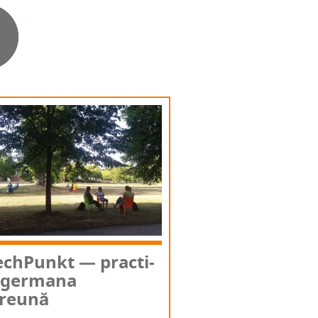
­ch­Pu­n­kt — prac­ti­
 ger­ma­na
reună