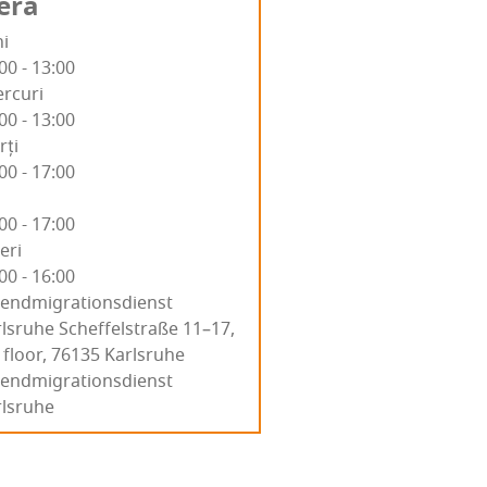
era
i
00 - 13:00
rcuri
00 - 13:00
rți
00 - 17:00
00 - 17:00
eri
00 - 16:00
end­mi­gra­tion­sdien­st
sruhe Sche­ffels­tra­ße 11–17,
 floor, 76135 Karl­sru­he
gendmigrationsdienst
rlsruhe