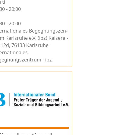
rți
30 - 20:00
30 - 20:00
er­na­tio­na­les Begeg­nun­gs­zen­
m Karl­sru­he e.V. (ibz) Kai­se­ra­l­
 12d, 76133 Karl­sru­he
ernationales
gegnungszentrum - ibz