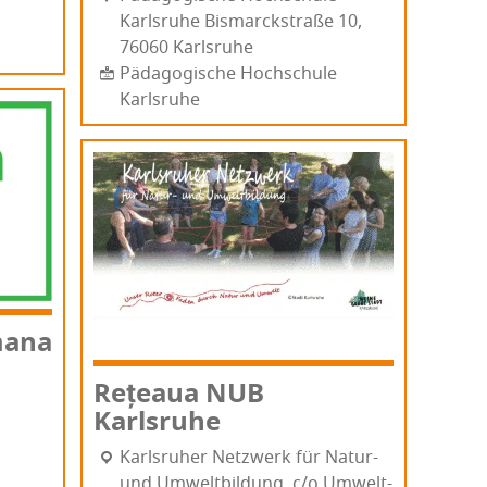
Karlsruhe Bis­mar­c­ks­tra­ße 10,
76060 Karl­sru­he
Pädagogische Hochschule
Karlsruhe
mana
Rețea­ua NUB
Karlsruhe
Karl­sru­her Net­zwerk für Natur-
und Umwel­tbil­dung, c/o Umwelt-