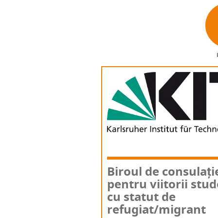
Biro­ul de con­su­la­ți
pen­tru vii­to­rii stu­
cu sta­tut de
refugiat/migrant