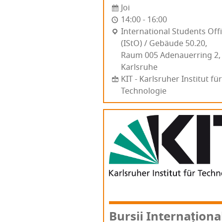
Joi
14:00 - 16:00
Inter­na­tio­nal Stu­dents Offi
(IStO) / Gebäu­de 50.20,
Raum 005 Ade­nau­er­ring 2
Karl­sru­he
KIT - Karlsruher Institut für
Technologie
Bur­sii Inter­națio­nal