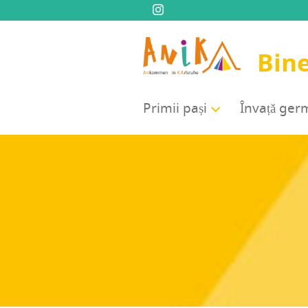
Bine
Pri­mii pași
Înva­ță ge