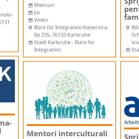
Spri
Miercuri
pen­
Joi
­no­lo­
fami­
Vineri
76131
Büro für Integration Kai­ser­stra­
Bil
ße 235, 76133 Karl­sru­he
Sche­ffel
Stadt Karlsruhe - Büro für
sru
Integration
Sta
­ma­
d
Men­tori inter­cul­tu­rali
Spri